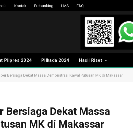
edia
Kontak
Prebunking
LMS
FAQ
t Pilpres 2024
Pilkada 2024
Hasil Riset
niper Bersiaga Dekat Massa Demonstrasi Kawal Putusan MK di Makassar
er Bersiaga Dekat Massa
utusan MK di Makassar