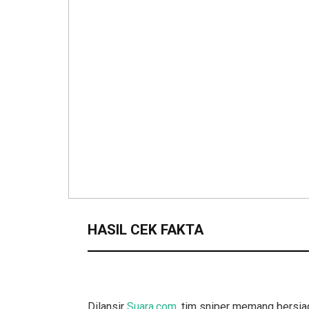
HASIL CEK FAKTA
Dilansir
Suara.com
, tim sniper memang bersia