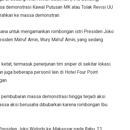
assa demonstrasi Kawal Putusan MK atau Tolak Revisi UU
arahkan ke massa demonstran.
ana untuk mengamankan rombongan istri Presiden Joko
residen Ma’ruf Amin, Wury Ma'ruf Amin, yang sedang
tat, termasuk penerjunan tim sniper di sekitar lokasi.
an juga beberapa personil lain di Hotel Four Point
ngan.
pembubaran massa demonstrasi hingga terjadi aksi
Massa aksi berusaha dibubarkan karena rombongan Ibu
 Presiden Joko Widodo ke Makassar pada Rabu, 21