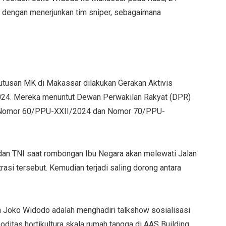
 dengan menerjunkan tim sniper, sebagaimana
tusan MK di Makassar dilakukan Gerakan Aktivis
24. Mereka menuntut Dewan Perwakilan Rakyat (DPR)
K Nomor 60/PPU-XXII/2024 dan Nomor 70/PPU-
an TNI saat rombongan Ibu Negara akan melewati Jalan
asi tersebut. Kemudian terjadi saling dorong antara
a Joko Widodo adalah menghadiri talkshow sosialisasi
ditas hortikultura skala rumah tangga di AAS Building.