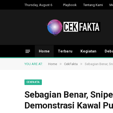
Thursday, August 6
Playbook
Tentang Kami
M
Home
Terbaru
Kegiatan
Deba
»
»
YOU ARE AT:
Home
CekFakta
Sebagian Benar, S
CEKFAKTA
Sebagian Benar, Snip
Demonstrasi Kawal P