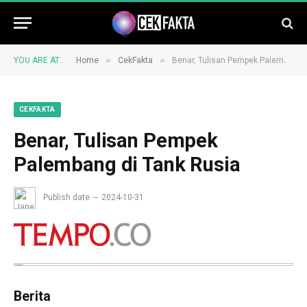
»
»
YOU ARE AT:
Home
CekFakta
Benar, Tulisan Pempek Palembang di Tank Rusia
CEKFAKTA
Benar, Tulisan Pempek
Palembang di Tank Rusia
Publish date
2024-10-31
Berita