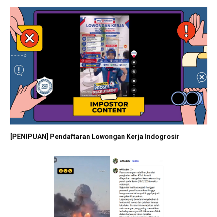
[PENIPUAN] Pendaftaran Lowongan Kerja Indogrosir