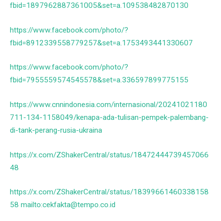
fbid=1897962887361005&set=a.109538482870130
https://www.facebook.com/photo/?
fbid=8912339558779257&set=a.1753493441330607
https://www.facebook.com/photo/?
fbid=7955559574545578&set=a.336597899775155
https://www.cnnindonesia.com/internasional/20241021180
711-134-1158049/kenapa-ada-tulisan-pempek-palembang-
di-tank-perang-rusia-ukraina
https://x.com/ZShakerCentral/status/18472444739457066
48
https://x.com/ZShakerCentral/status/18399661460338158
58 mailto:cekfakta@tempo.co.id