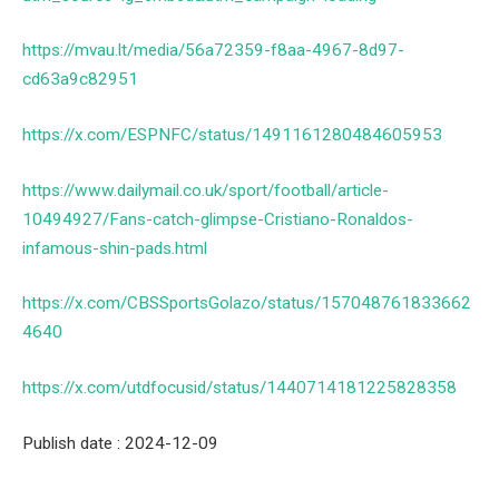
https://mvau.lt/media/56a72359-f8aa-4967-8d97-
cd63a9c82951
https://x.com/ESPNFC/status/1491161280484605953
https://www.dailymail.co.uk/sport/football/article-
10494927/Fans-catch-glimpse-Cristiano-Ronaldos-
infamous-shin-pads.html
https://x.com/CBSSportsGolazo/status/157048761833662
4640
https://x.com/utdfocusid/status/1440714181225828358
Publish date : 2024-12-09