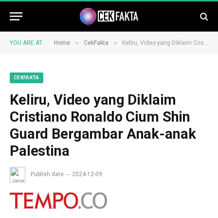
»
»
YOU ARE AT:
Home
CekFakta
Keliru, Video yang Diklaim Cristiano Ronaldo Cium Shin Guard Bergambar Anak-anak Palestina
CEKFAKTA
Keliru, Video yang Diklaim
Cristiano Ronaldo Cium Shin
Guard Bergambar Anak-anak
Palestina
Publish date
2024-12-09