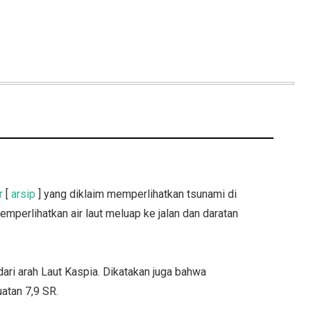
r
[
arsip
] yang diklaim memperlihatkan tsunami di
mperlihatkan air laut meluap ke jalan dan daratan
 dari arah Laut Kaspia. Dikatakan juga bahwa
atan 7,9 SR.