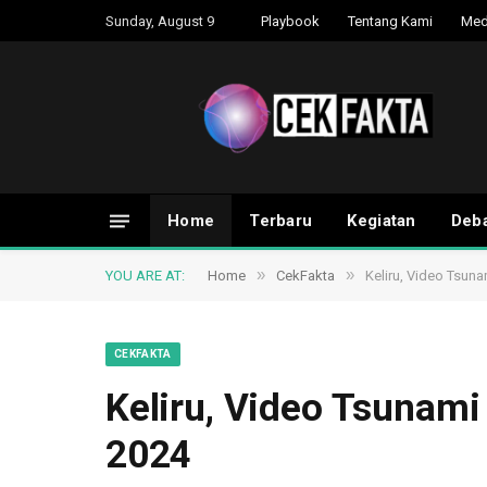
Sunday, August 9
Playbook
Tentang Kami
Med
Home
Terbaru
Kegiatan
Deba
»
»
YOU ARE AT:
Home
CekFakta
Keliru, Video Tsun
CEKFAKTA
Keliru, Video Tsunami
2024