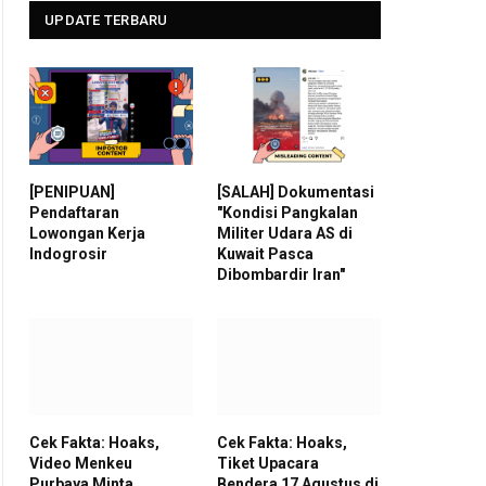
UPDATE TERBARU
[PENIPUAN]
[SALAH] Dokumentasi
Pendaftaran
"Kondisi Pangkalan
Lowongan Kerja
Militer Udara AS di
Indogrosir
Kuwait Pasca
Dibombardir Iran"
Cek Fakta: Hoaks,
Cek Fakta: Hoaks,
Video Menkeu
Tiket Upacara
Purbaya Minta
Bendera 17 Agustus di