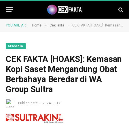
»
»
YOU ARE AT:
Home
CekFakta
CEK FAKTA [HOAKS]: Kemasan Kopi Saset Mengandung Obat Berbahaya Beredar di WA Group Sultra
CEKFAKTA
CEK FAKTA [HOAKS]: Kemasan
Kopi Saset Mengandung Obat
Berbahaya Beredar di WA
Group Sultra
Publish date
2024-03-17