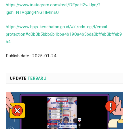
https://www.instagram.com/reel/DEpeH2vJJpn/?
igsh=NTVqdng4NG1lMmE0
https://www.bpjs-kesehatan.go.id/#/ /cdn-cgi/l/email-
protection#d0b3b5bbb6b1bba4b190a4b5bda0bffeb3bffeb9
b4
Publish date : 2025-01-24
UPDATE
TERBARU