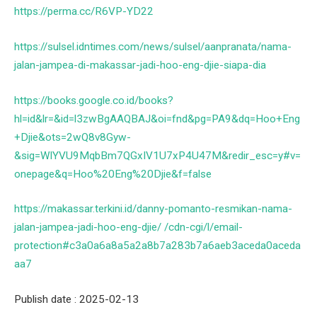
https://perma.cc/R6VP-YD22
https://sulsel.idntimes.com/news/sulsel/aanpranata/nama-
jalan-jampea-di-makassar-jadi-hoo-eng-djie-siapa-dia
https://books.google.co.id/books?
hl=id&lr=&id=l3zwBgAAQBAJ&oi=fnd&pg=PA9&dq=Hoo+Eng
+Djie&ots=2wQ8v8Gyw-
&sig=WlYVU9MqbBm7QGxIV1U7xP4U47M&redir_esc=y#v=
onepage&q=Hoo%20Eng%20Djie&f=false
https://makassar.terkini.id/danny-pomanto-resmikan-nama-
jalan-jampea-jadi-hoo-eng-djie/ /cdn-cgi/l/email-
protection#c3a0a6a8a5a2a8b7a283b7a6aeb3aceda0aceda
aa7
Publish date : 2025-02-13