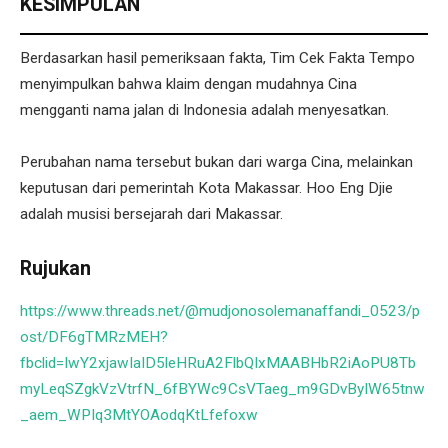
KESIMPULAN
Berdasarkan hasil pemeriksaan fakta, Tim Cek Fakta Tempo
menyimpulkan bahwa klaim dengan mudahnya Cina
mengganti nama jalan di Indonesia adalah menyesatkan.
Perubahan nama tersebut bukan dari warga Cina, melainkan
keputusan dari pemerintah Kota Makassar. Hoo Eng Djie
adalah musisi bersejarah dari Makassar.
Rujukan
https://www.threads.net/@mudjonosolemanaffandi_0523/p
ost/DF6gTMRzMEH?
fbclid=IwY2xjawIaID5leHRuA2FlbQIxMAABHbR2iAoPU8Tb
myLeqSZgkVzVtrfN_6fBYWc9CsVTaeg_m9GDvByIW65tnw
_aem_WPIq3MtYOAodqKtLfefoxw