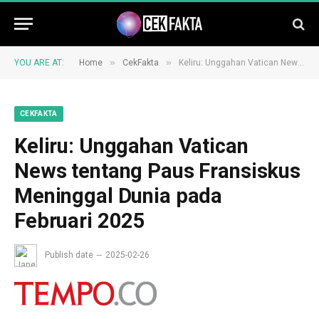
»
»
YOU ARE AT:
Home
CekFakta
Keliru: Unggahan Vatican News tentang Paus Fransiskus Meninggal Dunia pada Februari 2025
CEKFAKTA
Keliru: Unggahan Vatican
News tentang Paus Fransiskus
Meninggal Dunia pada
Februari 2025
Publish date
2025-02-26