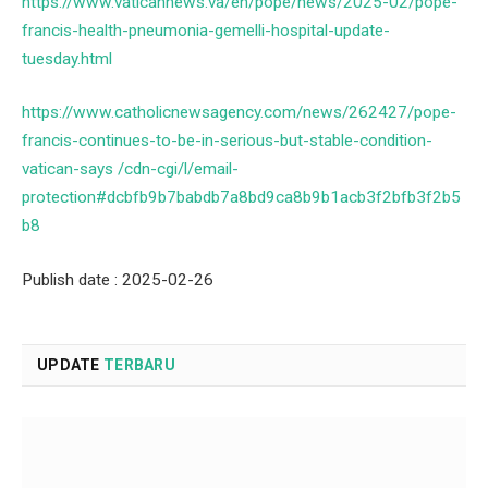
https://www.vaticannews.va/en/pope/news/2025-02/pope-
francis-health-pneumonia-gemelli-hospital-update-
tuesday.html
https://www.catholicnewsagency.com/news/262427/pope-
francis-continues-to-be-in-serious-but-stable-condition-
vatican-says /cdn-cgi/l/email-
protection#dcbfb9b7babdb7a8bd9ca8b9b1acb3f2bfb3f2b5
b8
Publish date : 2025-02-26
UPDATE
TERBARU