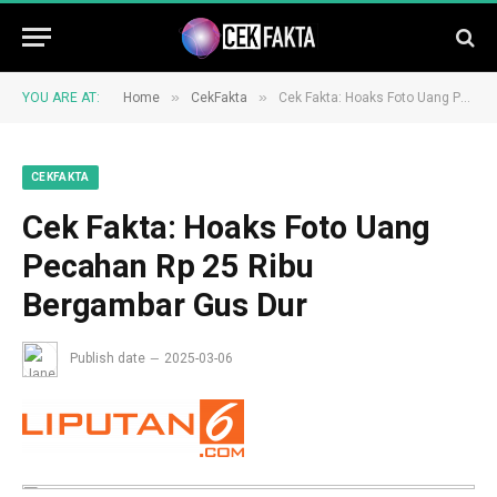
»
»
YOU ARE AT:
Home
CekFakta
Cek Fakta: Hoaks Foto Uang Pecahan Rp 25 Ribu Bergambar Gus Dur
CEKFAKTA
Cek Fakta: Hoaks Foto Uang
Pecahan Rp 25 Ribu
Bergambar Gus Dur
Publish date
2025-03-06