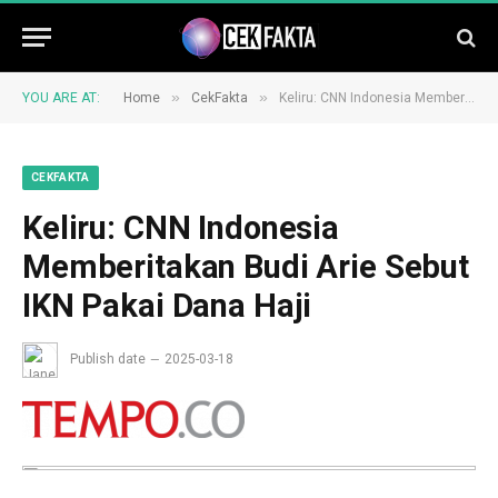
»
»
YOU ARE AT:
Home
CekFakta
Keliru: CNN Indonesia Memberitakan Budi Arie Sebut IKN Pakai Dana Haji
CEKFAKTA
Keliru: CNN Indonesia
Memberitakan Budi Arie Sebut
IKN Pakai Dana Haji
Publish date
2025-03-18