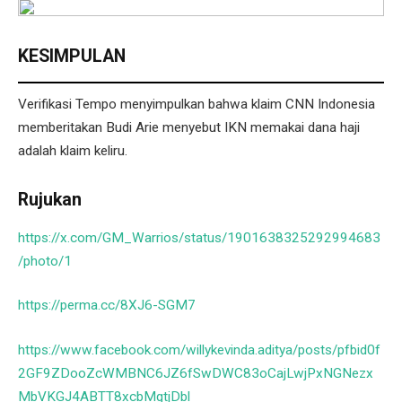
KESIMPULAN
Verifikasi Tempo menyimpulkan bahwa klaim CNN Indonesia
memberitakan Budi Arie menyebut IKN memakai dana haji
adalah klaim keliru.
Rujukan
https://x.com/GM_Warrios/status/1901638325292994683
/photo/1
https://perma.cc/8XJ6-SGM7
https://www.facebook.com/willykevinda.aditya/posts/pfbid0f
2GF9ZDooZcWMBNC6JZ6fSwDWC83oCajLwjPxNGNezx
MbVKGJ4ABTT8xcbMgtjDbl