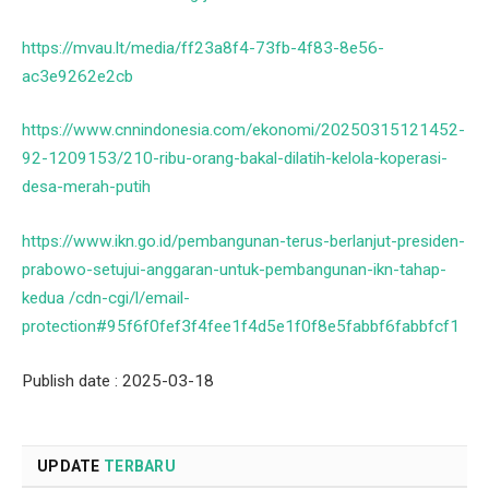
https://mvau.lt/media/ff23a8f4-73fb-4f83-8e56-
ac3e9262e2cb
https://www.cnnindonesia.com/ekonomi/20250315121452-
92-1209153/210-ribu-orang-bakal-dilatih-kelola-koperasi-
desa-merah-putih
https://www.ikn.go.id/pembangunan-terus-berlanjut-presiden-
prabowo-setujui-anggaran-untuk-pembangunan-ikn-tahap-
kedua /cdn-cgi/l/email-
protection#95f6f0fef3f4fee1f4d5e1f0f8e5fabbf6fabbfcf1
Publish date : 2025-03-18
UPDATE
TERBARU