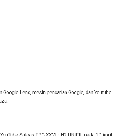
n Google Lens, mesin pencarian Google, dan Youtube.
Gaza.
n YouTube Satgas FPC XXVI - N2 UNIFIL pada 17 April