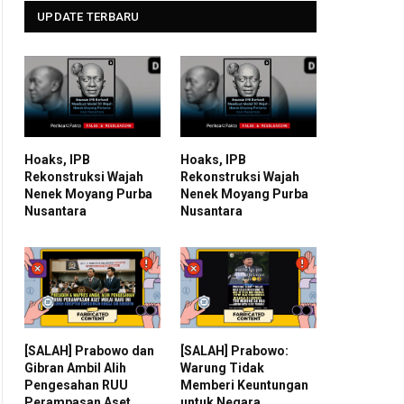
UPDATE TERBARU
Hoaks, IPB
Hoaks, IPB
Rekonstruksi Wajah
Rekonstruksi Wajah
Nenek Moyang Purba
Nenek Moyang Purba
Nusantara
Nusantara
[SALAH] Prabowo dan
[SALAH] Prabowo:
Gibran Ambil Alih
Warung Tidak
Pengesahan RUU
Memberi Keuntungan
Perampasan Aset
untuk Negara