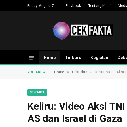
Friday, August 7
Playbook
Tentang Kami
Medi
Home
Terbaru
Kegiatan
Deba
»
»
YOU ARE AT:
Home
CekFakta
Keliru: Video Aksi
CEKFAKTA
Keliru: Video Aksi T
AS dan Israel di Gaza