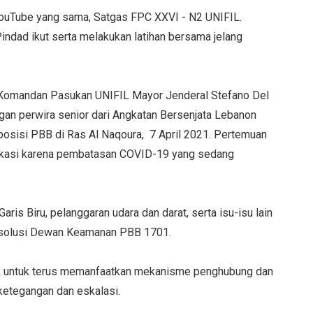
 YouTube yang sama, Satgas FPC XXVI - N2 UNIFIL.
indad ikut serta melakukan latihan bersama jelang
n Komandan Pasukan UNIFIL Mayor Jenderal Stefano Del
gan perwira senior dari Angkatan Bersenjata Lebanon
 posisi PBB di Ras Al Naqoura, 7 April 2021. Pertemuan
fikasi karena pembatasan COVID-19 yang sedang
aris Biru, pelanggaran udara dan darat, serta isu-isu lain
Resolusi Dewan Keamanan PBB 1701.
ak untuk terus memanfaatkan mekanisme penghubung dan
 ketegangan dan eskalasi.