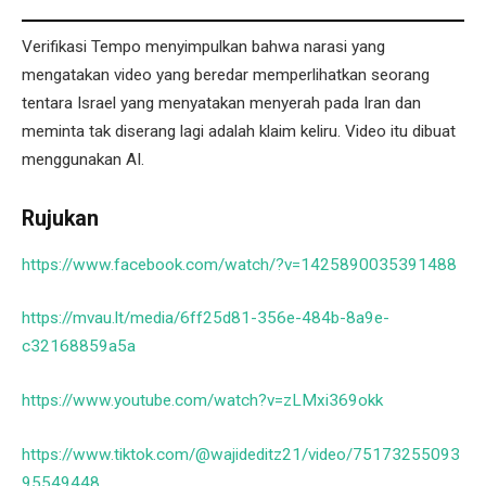
Verifikasi Tempo menyimpulkan bahwa narasi yang
mengatakan video yang beredar memperlihatkan seorang
tentara Israel yang menyatakan menyerah pada Iran dan
meminta tak diserang lagi adalah klaim keliru. Video itu dibuat
menggunakan AI.
Rujukan
https://www.facebook.com/watch/?v=1425890035391488
https://mvau.lt/media/6ff25d81-356e-484b-8a9e-
c32168859a5a
https://www.youtube.com/watch?v=zLMxi369okk
https://www.tiktok.com/@wajideditz21/video/75173255093
95549448