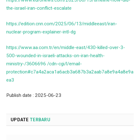
https://www.euronews.com/2025/06/13/timeline-how-did-
the-israel-iran-conflict-escalate
https://edition.cnn.com/2025/06/13/middleeast/iran-
nuclear-program-explainer-intl-dg
https://www.aa.com.tr/en/middle-east/430-killed-over-3-
500-wounded-in-israeli-attacks-on-iran-health-
ministry-/3606696 /cdn-cgi/l/email-
protection#c7a4a2aca1a6acb3a687b3a2aab7a8e9a4a8e9a
ea3
Publish date : 2025-06-23
UPDATE
TERBARU