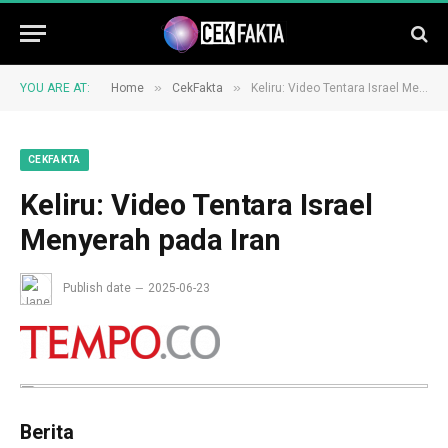
»
»
YOU ARE AT:
Home
CekFakta
Keliru: Video Tentara Israel Menyerah pada Iran
CEKFAKTA
Keliru: Video Tentara Israel
Menyerah pada Iran
Publish date
2025-06-23
Berita