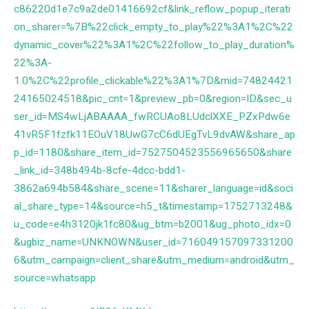
c86220d1e7c9a2de01416692cf&link_reflow_popup_iterati
on_sharer=%7B%22click_empty_to_play%22%3A1%2C%22
dynamic_cover%22%3A1%2C%22follow_to_play_duration%
22%3A-
1.0%2C%22profile_clickable%22%3A1%7D&mid=74824421
24165024518&pic_cnt=1&preview_pb=0&region=ID&sec_u
ser_id=MS4wLjABAAAA_fwRCUAo8LUdclXXE_PZxPdw6e
41vR5F1fzfk11EOuV18UwG7cC6dUEgTvL9dvAW&share_ap
p_id=1180&share_item_id=7527504523556965650&share
_link_id=348b494b-8cfe-4dcc-bdd1-
3862a694b584&share_scene=11&sharer_language=id&soci
al_share_type=14&source=h5_t&timestamp=1752713248&
u_code=e4h3120jk1fc80&ug_btm=b2001&ug_photo_idx=0
&ugbiz_name=UNKNOWN&user_id=716049157097331200
6&utm_campaign=client_share&utm_medium=android&utm_
source=whatsapp