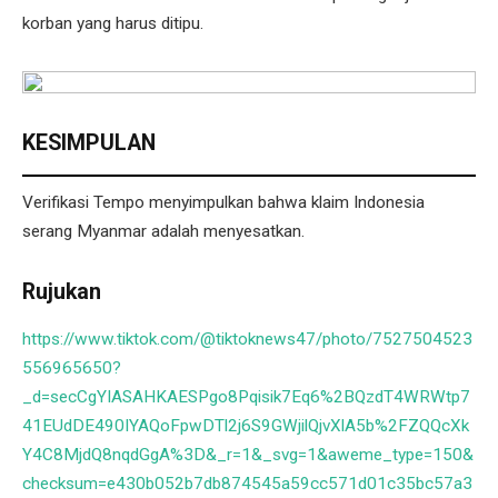
korban yang harus ditipu.
KESIMPULAN
Verifikasi Tempo menyimpulkan bahwa klaim Indonesia
serang Myanmar adalah menyesatkan.
Rujukan
https://www.tiktok.com/@tiktoknews47/photo/7527504523
556965650?
_d=secCgYIASAHKAESPgo8Pqisik7Eq6%2BQzdT4WRWtp7
41EUdDE490IYAQoFpwDTl2j6S9GWjilQjvXlA5b%2FZQQcXk
Y4C8MjdQ8nqdGgA%3D&_r=1&_svg=1&aweme_type=150&
checksum=e430b052b7db874545a59cc571d01c35bc57a3