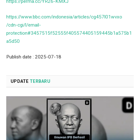
https://perma.cc/YR26-KMXJ
https://www.bbc.com/indonesia/articles/cg457l01wvxo
/cdn-cgi/l/email-
protection#3457515f52555f405574405159445b1a575b1
a5d50
Publish date : 2025-07-18
UPDATE
TERBARU