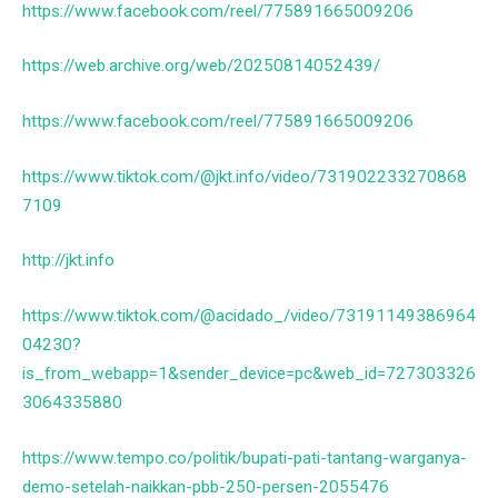
https://www.facebook.com/reel/775891665009206
https://web.archive.org/web/20250814052439/
https://www.facebook.com/reel/775891665009206
https://www.tiktok.com/@jkt.info/video/731902233270868
7109
http://jkt.info
https://www.tiktok.com/@acidado_/video/73191149386964
04230?
is_from_webapp=1&sender_device=pc&web_id=727303326
3064335880
https://www.tempo.co/politik/bupati-pati-tantang-warganya-
demo-setelah-naikkan-pbb-250-persen-2055476