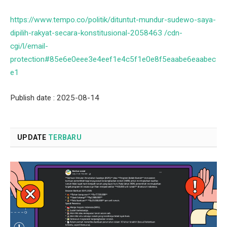
https://www.tempo.co/politik/dituntut-mundur-sudewo-saya-
dipilih-rakyat-secara-konstitusional-2058463 /cdn-
cgi/l/email-
protection#85e6e0eee3e4eef1e4c5f1e0e8f5eaabe6eaabec
e1
Publish date : 2025-08-14
UPDATE
TERBARU