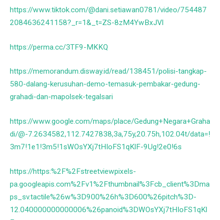
https://www.tiktok.com/@dani.setiawan0781/video/754487
2084636241158?_r=1&_t=ZS-8zM4YwBxJVl
https://perma.cc/3TF9-MKKQ
https://memorandum.disway.id/read/138451/polisi-tangkap-
580-dalang-kerusuhan-demo-temasuk-pembakar-gedung-
grahadi-dan-mapolsek-tegalsari
https://www.google.com/maps/place/Gedung+Negara+Graha
di/@-7.2634582,112.7427838,3a,75y,20.75h,102.04t/data=!
3m7!1e1!3m5!1sWOsYXj7tHIoFS1qKlF-9Ug!2e0!6s
https://https:%2F%2Fstreetviewpixels-
pa.googleapis.com%2Fv1%2Fthumbnail%3Fcb_client%3Dma
ps_sv.tactile%26w%3D900%26h%3D600%26pitch%3D-
12.040000000000006%26panoid%3DWOsYXj7tHIoFS1qKl