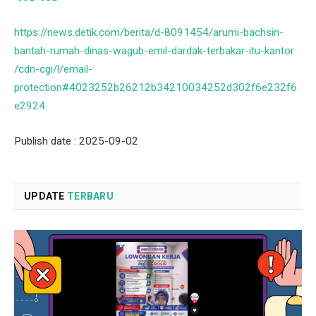
https://news.detik.com/berita/d-8091454/arumi-bachsin-
bantah-rumah-dinas-wagub-emil-dardak-terbakar-itu-kantor
/cdn-cgi/l/email-
protection#4023252b26212b34210034252d302f6e232f6
e2924
Publish date : 2025-09-02
UPDATE
TERBARU