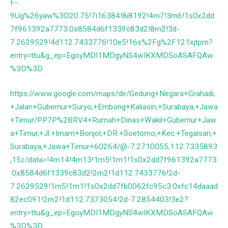
F-
9Ug%26yaw%3D20.75!7i16384!8i8192!4m7!3m6!1s0x2dd
7f961392a7773:0x8584d6f1339c83d2!8m2!3d-
7.2629529!4d112.7433776!10e5!16s%2Fg%2F121xjtpm?
entry=ttu&g_ep=EgoyMDI1MDgyNS4wIKXMDSoASAFQAw
%3D%3D
https://www.google.com/maps/dir/Gedung+Negara+Grahadi,
+Jalan+Gubernur+Suryo,+Embong+Kaliasin,+Surabaya,+Jawa
+Timur/PP7P%2BRV4+Rumah+Dinas+Wakil+Gubernur+Jaw
a+Timur,+Jl.+Imam+Bonjol,+DR.+Soetomo,+Kec.+Tegalsari,+
Surabaya,+Jawa+Timur+60264/@-7.2710055,112.7335893
,15z/data=!4m14!4m13!1m5!1m1!1s0x2dd7f961392a7773
:0x8584d6f1339c83d2!2m2!1d112.7433776!2d-
7.2629529!1m5!1m1!1s0x2dd7fb0062fc95c3:0xfc14daaad
82ec091!2m2!1d112.7373054!2d-7.2854403!3e2?
entry=ttu&g_ep=EgoyMDI1MDgyNS4wIKXMDSoASAFQAw
%3D%3D