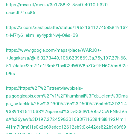
https://mvau.lt/media/3c1788e3-85a0-4010-b320-
caaedf71cc85
https://x.com/xiastipulatte/status/1962134127458881913?
t=M7ry6_ekm_ey4ypdrNwj-Q&s=08
https://www.google.com/maps/place/WARJO+-
+Jagakarsa/@-6.3273449,106.8239869,3a,75y,197.27h,68.
51t/data=!3m7!1e1!3m5!1svlG3dW0V8sZCc9EN6GVasA!2e
0!6s
https://https:%2F%2Fstreetviewpixels-
pa.googleapis.com%2Fv1%2Fthumbnail%3Fcb_client%3Dma
ps_sv.tactile%26w%3D900%26h%3D600%26pitch%3D21.4
9339181511033%26panoid%3DvlG3dW0V8sZCc9EN6GVa
sA%26yaw%3D197.2724598301683!7i16384!8i8192!4m1
4!1m7!3m6!1s0x2e69edcc12612eb9:0x442de822b9d8f69