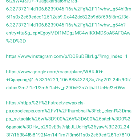
6!2sWARJO+-+Jagakarsa!8m2!3d-
6.3273721!4d106.8239045!16s%2Fg%2F11whw_g54h!3m
5!1s0x2e69edcc12612eb9:0x442de822b9d8f696!8m2!3d-
6.3273721!4d106.8239045!16s%2Fg%2F11whw_g54h?
entry=ttu&g_ep=EgoyMDI1MDgzMC4wIKXMDSoASAFQAw
%3D%3D
https://www.instagram.com/p/DOBuDElkrLg/?img_index=1
https://www.google.com/maps/place/WARJO+-
+Cipayung/@-6.3316221,106.8884323,3a,75y,202.24h,90t/
data=!3m7!1e1!3m5!1sHv_p290vE3s7rIjbJLUcHg!2e0!6s
https://https:%2F%2Fstreetviewpixels-
pa.googleapis.com%2Fv1%2Fthumbnail%3Fcb_client%3Dma
ps_sv.tactile%26w%3D900%26h%3D600%26pitch%3D0%2
6panoid%3DHv_p290vE3s7rIjbJLUcHg%26yaw%3D202.24
3!7i16384!8i8192!4m14!1m7!3m6!1s0x2e69edf281c7810