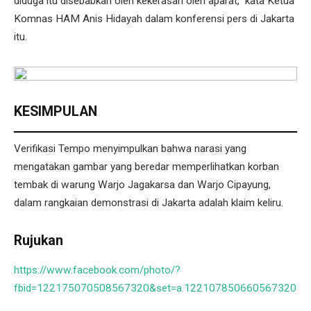
diduga itu disebabkan oleh kekerasan oleh aparat,” kata Ketua
Komnas HAM Anis Hidayah dalam konferensi pers di Jakarta
itu.
KESIMPULAN
Verifikasi Tempo menyimpulkan bahwa narasi yang
mengatakan gambar yang beredar memperlihatkan korban
tembak di warung Warjo Jagakarsa dan Warjo Cipayung,
dalam rangkaian demonstrasi di Jakarta adalah klaim keliru.
Rujukan
https://www.facebook.com/photo/?
fbid=122175070508567320&set=a.122107850660567320