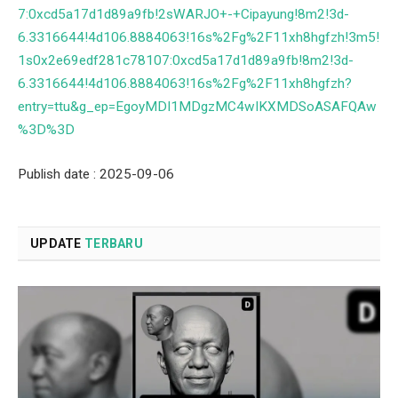
7:0xcd5a17d1d89a9fb!2sWARJO+-+Cipayung!8m2!3d-
6.3316644!4d106.8884063!16s%2Fg%2F11xh8hgfzh!3m5!
1s0x2e69edf281c78107:0xcd5a17d1d89a9fb!8m2!3d-
6.3316644!4d106.8884063!16s%2Fg%2F11xh8hgfzh?
entry=ttu&g_ep=EgoyMDI1MDgzMC4wIKXMDSoASAFQAw
%3D%3D
Publish date : 2025-09-06
UPDATE
TERBARU