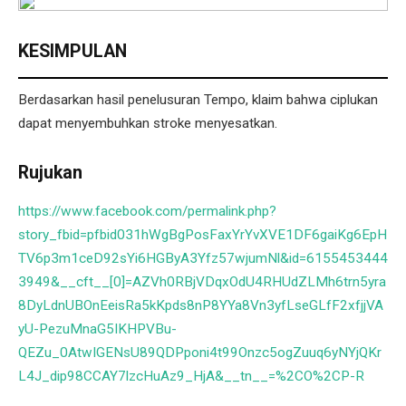
KESIMPULAN
Berdasarkan hasil penelusuran Tempo, klaim bahwa ciplukan
dapat menyembuhkan stroke menyesatkan.
Rujukan
https://www.facebook.com/permalink.php?
story_fbid=pfbid031hWgBgPosFaxYrYvXVE1DF6gaiKg6EpH
TV6p3m1ceD92sYi6HGByA3Yfz57wjumNl&id=6155453444
3949&__cft__[0]=AZVh0RBjVDqxOdU4RHUdZLMh6trn5yra
8DyLdnUBOnEeisRa5kKpds8nP8YYa8Vn3yfLseGLfF2xfjjVA
yU-PezuMnaG5IKHPVBu-
QEZu_0AtwIGENsU89QDPponi4t99Onzc5ogZuuq6yNYjQKr
L4J_dip98CCAY7lzcHuAz9_HjA&__tn__=%2CO%2CP-R