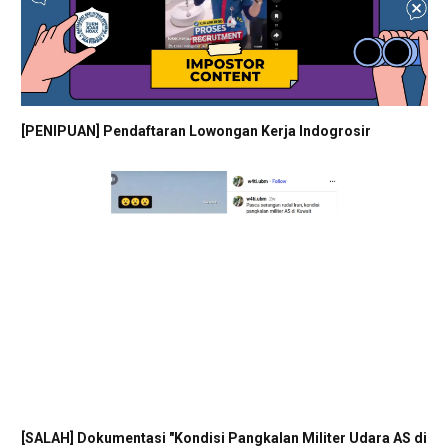
[PENIPUAN] Pendaftaran Lowongan Kerja Indogrosir
[SALAH] Dokumentasi "Kondisi Pangkalan Militer Udara AS di