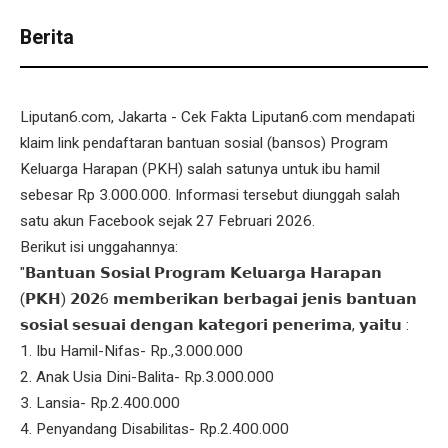
Berita
Liputan6.com, Jakarta - Cek Fakta Liputan6.com mendapati
klaim link pendaftaran bantuan sosial (bansos) Program
Keluarga Harapan (PKH) salah satunya untuk ibu hamil
sebesar Rp 3.000.000. Informasi tersebut diunggah salah
satu akun Facebook sejak 27 Februari 2026.
Berikut isi unggahannya:
"𝗕𝗮𝗻𝘁𝘂𝗮𝗻 𝗦𝗼𝘀𝗶𝗮𝗹 𝗣𝗿𝗼𝗴𝗿𝗮𝗺 𝗞𝗲𝗹𝘂𝗮𝗿𝗴𝗮 𝗛𝗮𝗿𝗮𝗽𝗮𝗻
(𝗣𝗞𝗛) 𝟮𝟬𝟮6 𝗺𝗲𝗺𝗯𝗲𝗿𝗶𝗸𝗮𝗻 𝗯𝗲𝗿𝗯𝗮𝗴𝗮𝗶 𝗷𝗲𝗻𝗶𝘀 𝗯𝗮𝗻𝘁𝘂𝗮𝗻
𝘀𝗼𝘀𝗶𝗮𝗹 𝘀𝗲𝘀𝘂𝗮𝗶 𝗱𝗲𝗻𝗴𝗮𝗻 𝗸𝗮𝘁𝗲𝗴𝗼𝗿𝗶 𝗽𝗲𝗻𝗲𝗿𝗶𝗺𝗮, 𝘆𝗮𝗶𝘁𝘂 :
1. Ibu Hamil-Nifas- Rp.,3.000.000
2. Anak Usia Dini-Balita- Rp.3.000.000
3. Lansia- Rp.2.400.000
4. Penyandang Disabilitas- Rp.2.400.000