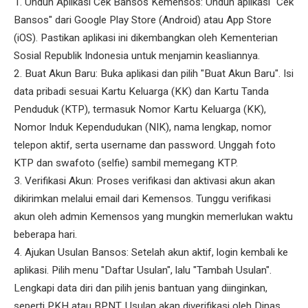
1. Unduh Aplikasi Cek Bansos Kemensos: Unduh aplikasi "Cek
Bansos" dari Google Play Store (Android) atau App Store
(iOS). Pastikan aplikasi ini dikembangkan oleh Kementerian
Sosial Republik Indonesia untuk menjamin keasliannya.
2. Buat Akun Baru: Buka aplikasi dan pilih "Buat Akun Baru". Isi
data pribadi sesuai Kartu Keluarga (KK) dan Kartu Tanda
Penduduk (KTP), termasuk Nomor Kartu Keluarga (KK),
Nomor Induk Kependudukan (NIK), nama lengkap, nomor
telepon aktif, serta username dan password. Unggah foto
KTP dan swafoto (selfie) sambil memegang KTP.
3. Verifikasi Akun: Proses verifikasi dan aktivasi akun akan
dikirimkan melalui email dari Kemensos. Tunggu verifikasi
akun oleh admin Kemensos yang mungkin memerlukan waktu
beberapa hari.
4. Ajukan Usulan Bansos: Setelah akun aktif, login kembali ke
aplikasi. Pilih menu "Daftar Usulan", lalu "Tambah Usulan".
Lengkapi data diri dan pilih jenis bantuan yang diinginkan,
seperti PKH atau BPNT. Usulan akan diverifikasi oleh Dinas