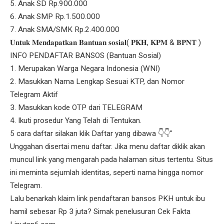
5. Anak SD Rp.900.000
6. Anak SMP Rp.1.500.000
7. Anak SMA/SMK Rp.2.400.000
𝐔𝐧𝐭𝐮𝐤 𝐌𝐞𝐧𝐝𝐚𝐩𝐚𝐭𝐤𝐚𝐧 𝐁𝐚𝐧𝐭𝐮𝐚𝐧 𝐬𝐨𝐬𝐢𝐚𝐥( 𝐏𝐊𝐇, 𝐊𝐏𝐌 & 𝐁𝐏𝐍𝐓 )
INFO PENDAFTAR BANSOS (Bantuan Sosial)
1. Merupakan Warga Negara Indonesia (WNI)
2. Masukkan Nama Lengkap Sesuai KTP, dan Nomor
Telegram Aktif
3. Masukkan kode OTP dari TELEGRAM
4. Ikuti prosedur Yang Telah di Tentukan.
5 cara daftar silakan klik Daftar yang dibawa 👇👇"
Unggahan disertai menu daftar. Jika menu daftar diklik akan
muncul link yang mengarah pada halaman situs tertentu. Situs
ini meminta sejumlah identitas, seperti nama hingga nomor
Telegram.
Lalu benarkah klaim link pendaftaran bansos PKH untuk ibu
hamil sebesar Rp 3 juta? Simak penelusuran Cek Fakta