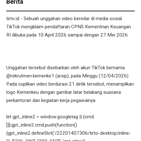
Berita
tirto.id - Sebuah unggahan video beredar di media sosial
TikTok mengklaim pendaftaran CPNS Kementrian Keuangan
RI dibuka pada 10 April 2026 sampai dengan 27 Mei 2026.
Unggahan tersebut disebarkan oleh akun TikTok bernama
@rekrutmen.kemenke1 (arsip), pada Minggu (12/04/2026).
Pada cuplikan video berdurasi 21 detik tersebut, menampilkan
logo Kemenkeu dengan gambar latar belakang suasana
perkantoran dan kegiatan kerja pegawainya.
let gpt_inline2 = window.googletag || {cmd:
[]};gpt_inline2.cmd.push(function()
{gpt_inline2.defineSlot('/22201407306/tirto-desktop/inline-