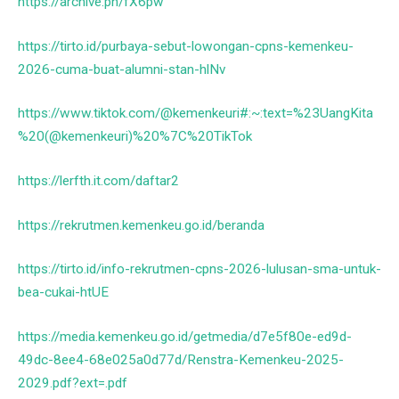
https://archive.ph/fX6pw
https://tirto.id/purbaya-sebut-lowongan-cpns-kemenkeu-
2026-cuma-buat-alumni-stan-hlNv
https://www.tiktok.com/@kemenkeuri#:~:text=%23UangKita
%20(@kemenkeuri)%20%7C%20TikTok
https://lerfth.it.com/daftar2
https://rekrutmen.kemenkeu.go.id/beranda
https://tirto.id/info-rekrutmen-cpns-2026-lulusan-sma-untuk-
bea-cukai-htUE
https://media.kemenkeu.go.id/getmedia/d7e5f80e-ed9d-
49dc-8ee4-68e025a0d77d/Renstra-Kemenkeu-2025-
2029.pdf?ext=.pdf