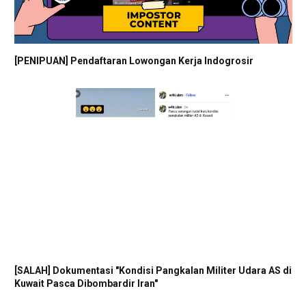
[PENIPUAN] Pendaftaran Lowongan Kerja Indogrosir
[SALAH] Dokumentasi "Kondisi Pangkalan Militer Udara AS di
Kuwait Pasca Dibombardir Iran"