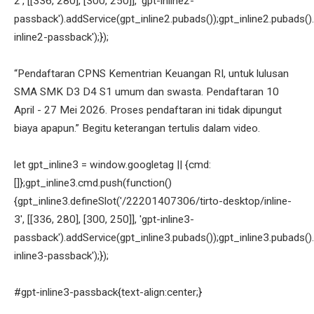
2', [[336, 280], [300, 250]], 'gpt-inline2-
passback').addService(gpt_inline2.pubads());gpt_inline2.pubads().
inline2-passback');});
“Pendaftaran CPNS Kementrian Keuangan RI, untuk lulusan
SMA SMK D3 D4 S1 umum dan swasta. Pendaftaran 10
April - 27 Mei 2026. Proses pendaftaran ini tidak dipungut
biaya apapun.” Begitu keterangan tertulis dalam video.
let gpt_inline3 = window.googletag || {cmd:
[]};gpt_inline3.cmd.push(function()
{gpt_inline3.defineSlot('/22201407306/tirto-desktop/inline-
3', [[336, 280], [300, 250]], 'gpt-inline3-
passback').addService(gpt_inline3.pubads());gpt_inline3.pubads().
inline3-passback');});
#gpt-inline3-passback{text-align:center;}