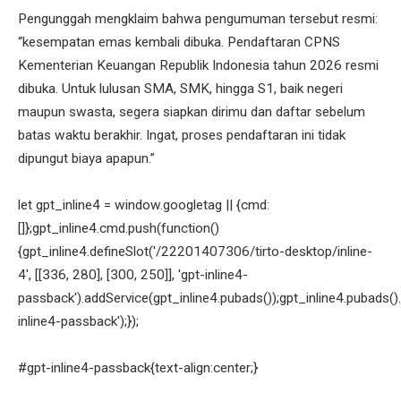
Pengunggah mengklaim bahwa pengumuman tersebut resmi:
“kesempatan emas kembali dibuka. Pendaftaran CPNS
Kementerian Keuangan Republik Indonesia tahun 2026 resmi
dibuka. Untuk lulusan SMA, SMK, hingga S1, baik negeri
maupun swasta, segera siapkan dirimu dan daftar sebelum
batas waktu berakhir. Ingat, proses pendaftaran ini tidak
dipungut biaya apapun.”
let gpt_inline4 = window.googletag || {cmd:
[]};gpt_inline4.cmd.push(function()
{gpt_inline4.defineSlot('/22201407306/tirto-desktop/inline-
4', [[336, 280], [300, 250]], 'gpt-inline4-
passback').addService(gpt_inline4.pubads());gpt_inline4.pubads().
inline4-passback');});
#gpt-inline4-passback{text-align:center;}