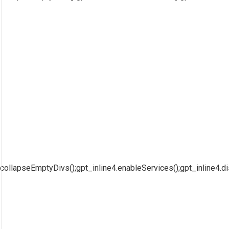
collapseEmptyDivs();gpt_inline4.enableServices();gpt_inline4.di