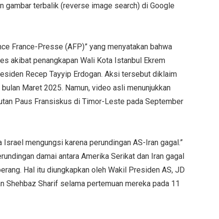
 gambar terbalik (reverse image search) di Google
ence France-Presse (AFP)” yang menyatakan bahwa
tes akibat penangkapan Wali Kota Istanbul Ekrem
residen Recep Tayyip Erdogan. Aksi tersebut diklaim
bulan Maret 2025. Namun, video asli menunjukkan
utan Paus Fransiskus di Timor-Leste pada September
a Israel mengungsi karena perundingan AS-Iran gagal.”
undingan damai antara Amerika Serikat dan Iran gagal
rang. Hal itu diungkapkan oleh Wakil Presiden AS, JD
an Shehbaz Sharif selama pertemuan mereka pada 11