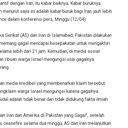
ntif dengan Iran, itu kabar baiknya. Kabar buruknya
enurut saya ini adalah kabar buruk bagi Iran, jauh lebih
ance dalam konferensi pers, Minggu (12/04).
a Serikat (AS) dan Iran di Islamabad, Pakistan dilakukan
 memang gagal mencapai kesepakatan untuk mengakhiri
lama lebih dari 21 jam. Kemudian, di media sosial
n ribuan warga Israel mengungsi usai gagalnya
rang.
mukan media kredibel yang membenarkan klaim tersebut.
engklaim warga Israel mengungsi karena gagalnya
dal adalah tidak benar dan tidak didukung fakta ilmiah.
n Iran dan Amerika di Pakistan yang Gagal”, setelah
u ceasefire selama dua minggu, AS dan Iran melanjutkan