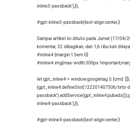
inline3-passback');});
#gpt-inline3-passback{text-align:center;}
Sampai artikel ini ditulis pada Jumat (17/04/
komentar, 32 dibagikan, dan 1,6 ribu kali ditay
#inline4 {margin:1.5em 0}
#inline4 img{max-width:300px !important;margi
let gpt_inline4 = window.googletag || {cmd: []
{gpt_inline4.defineSlot('/22201407306/tirto-des
passback').addService(gpt_inline4.pubads());g
inline4-passback');});
#gpt-inline4-passback{text-align:center;}