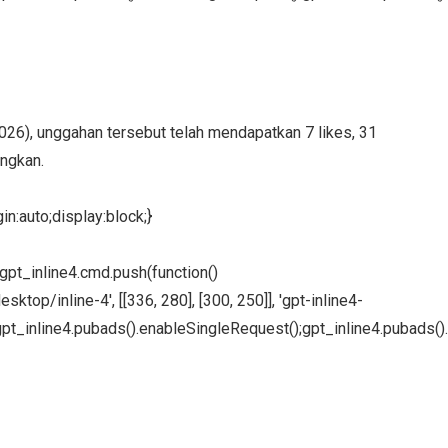
2026), unggahan tersebut telah mendapatkan 7 likes, 31
angkan.
n:auto;display:block;}
};gpt_inline4.cmd.push(function()
ktop/inline-4', [[336, 280], [300, 250]], 'gpt-inline4-
pt_inline4.pubads().enableSingleRequest();gpt_inline4.pubads().