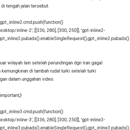
di tengah jalan tersebut.
};gpt_inline2.cmd.push(function()
ktop/inline-2', [[336, 280], [300, 250]], 'gpt-inline2-
pt_inline2.pubads().enableSingleRequest();gpt_inline2.pubads().
ar wilayah lain setelah perundingan dgn Iran gagal
 kemungkinan di tambah rudal turki setelah turki
ngan dalam unggahan video.
important;}
};gpt_inline3.cmd.push(function()
ktop/inline-3', [[336, 280], [300, 250]], 'gpt-inline3-
pt_inline3.pubads().enableSingleRequest();gpt_inline3.pubads().