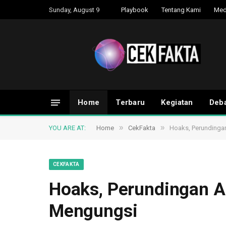
Sunday, August 9
Playbook
Tentang Kami
Med
Home
Terbaru
Kegiatan
Deba
»
»
YOU ARE AT:
Home
CekFakta
Hoaks, Perundingan
CEKFAKTA
Hoaks, Perundingan AS
Mengungsi