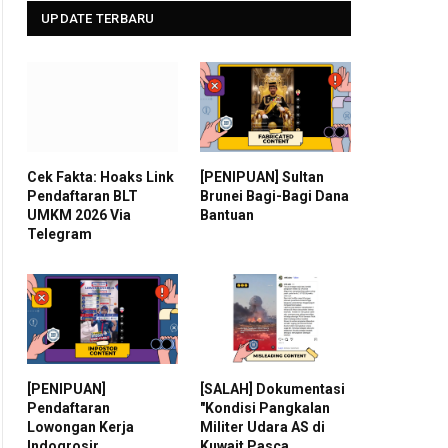
UPDATE TERBARU
Cek Fakta: Hoaks Link
[PENIPUAN] Sultan
Pendaftaran BLT
Brunei Bagi-Bagi Dana
UMKM 2026 Via
Bantuan
Telegram
[PENIPUAN]
[SALAH] Dokumentasi
Pendaftaran
"Kondisi Pangkalan
Lowongan Kerja
Militer Udara AS di
Indogrosir
Kuwait Pasca