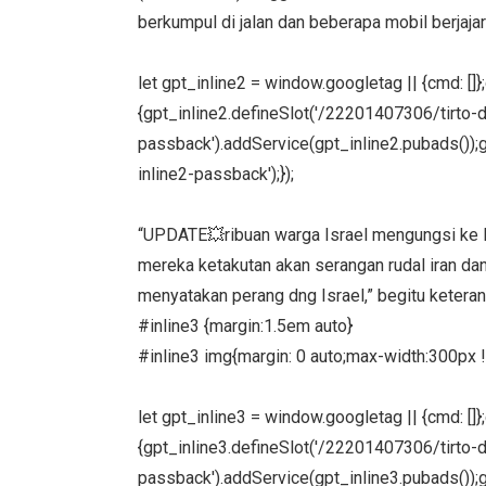
berkumpul di jalan dan beberapa mobil berjajar 
let gpt_inline2 = window.googletag || {cmd: []
{gpt_inline2.defineSlot('/22201407306/tirto-des
passback').addService(gpt_inline2.pubads());g
inline2-passback');});
“UPDATE💥ribuan warga Israel mengungsi ke lu
mereka ketakutan akan serangan rudal iran dan
menyatakan perang dng Israel,” begitu ketera
#inline3 {margin:1.5em auto}
#inline3 img{margin: 0 auto;max-width:300px !
let gpt_inline3 = window.googletag || {cmd: []
{gpt_inline3.defineSlot('/22201407306/tirto-des
passback').addService(gpt_inline3.pubads());g