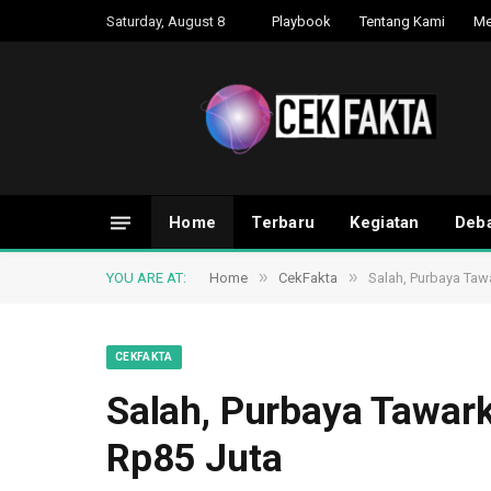
Saturday, August 8
Playbook
Tentang Kami
Me
Home
Terbaru
Kegiatan
Deba
»
»
YOU ARE AT:
Home
CekFakta
Salah, Purbaya Ta
CEKFAKTA
Salah, Purbaya Tawar
Rp85 Juta