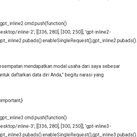
};gpt_inline2.cmd.push(function()
ktop/inline-2', [[336, 280], [300, 250]], 'gpt-inline2-
pt_inline2.pubads().enableSingleRequest();gpt_inline2.pubads().
erkesempatan mendapatkan modal usaha dari saya sebesar
ntuk daftarkan data diri Anda,” begitu narasi yang
important;}
};gpt_inline3.cmd.push(function()
ktop/inline-3', [[336, 280], [300, 250]], 'gpt-inline3-
pt_inline3.pubads().enableSingleRequest();gpt_inline3.pubads().