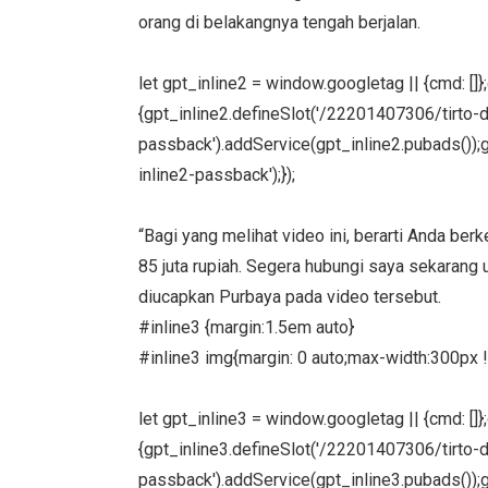
orang di belakangnya tengah berjalan.
let gpt_inline2 = window.googletag || {cmd: []
{gpt_inline2.defineSlot('/22201407306/tirto-des
passback').addService(gpt_inline2.pubads());g
inline2-passback');});
“Bagi yang melihat video ini, berarti Anda b
85 juta rupiah. Segera hubungi saya sekarang u
diucapkan Purbaya pada video tersebut.
#inline3 {margin:1.5em auto}
#inline3 img{margin: 0 auto;max-width:300px !
let gpt_inline3 = window.googletag || {cmd: []
{gpt_inline3.defineSlot('/22201407306/tirto-des
passback').addService(gpt_inline3.pubads());g