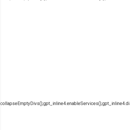
collapseEmptyDivs();gpt_inline4.enableServices();gpt_inline4.di