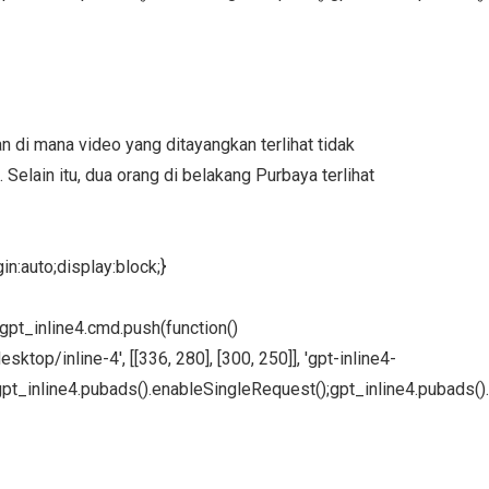
di mana video yang ditayangkan terlihat tidak
 Selain itu, dua orang di belakang Purbaya terlihat
n:auto;display:block;}
};gpt_inline4.cmd.push(function()
ktop/inline-4', [[336, 280], [300, 250]], 'gpt-inline4-
pt_inline4.pubads().enableSingleRequest();gpt_inline4.pubads().