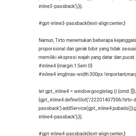
inline3-passback');});
#gpt-inline3-passback{text-align:center;}
Namun, Tirto menemukan beberapa kejanggalan 
proporsional dan gerak bibir yang tidak sesuai.
memiliki ekspresi wajah yang datar dan pucat.
#inline4 {margin:1.5em 0}
#inline4 img{max-width:300px !important;margi
let gpt_inline4 = window.googletag || {cmd: []
{gpt_inline4.defineSlot('/22201407306/tirto-des
passback').addService(gpt_inline4.pubads());g
inline4-passback');});
#gpt-inline4-passback{text-align:center;}