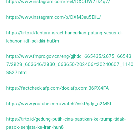
https://www.instagram.com/reel/DXQDW2zk4q7/
https://www.instagram.com/p/DXM3eu5EliL/
https://tirto.id/tentara-israel-hancurkan-patung-yesus-di-
lebanon-idf-selidiki-huBm
https://www.fmprc.gov.cn/eng/gjhdq_665435/2675_66543
7/2828_663646/2830_663650/202406/t20240607_1140
8827.html
https://factcheck.afp.com/doc.afp.com.36PX4FA
https://www.youtube.com/watch?v=kRgJp_n2MSI
https://tirto.id/gedung-putih-cina-pastikan-ke-trump-tidak-
pasok-senjata-ke-iran-hun8