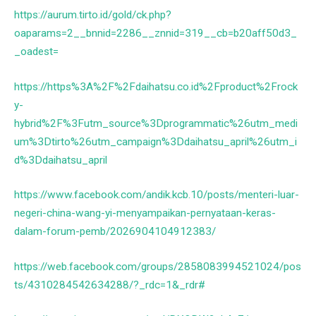
https://aurum.tirto.id/gold/ck.php?
oaparams=2__bnnid=2286__znnid=319__cb=b20aff50d3_
_oadest=
https://https%3A%2F%2Fdaihatsu.co.id%2Fproduct%2Frock
y-
hybrid%2F%3Futm_source%3Dprogrammatic%26utm_medi
um%3Dtirto%26utm_campaign%3Ddaihatsu_april%26utm_i
d%3Ddaihatsu_april
https://www.facebook.com/andik.kcb.10/posts/menteri-luar-
negeri-china-wang-yi-menyampaikan-pernyataan-keras-
dalam-forum-pemb/2026904104912383/
https://web.facebook.com/groups/2858083994521024/pos
ts/4310284542634288/?_rdc=1&_rdr#