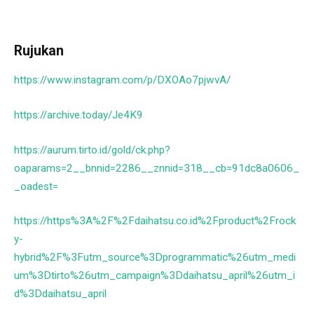
Rujukan
https://www.instagram.com/p/DXOAo7pjwvA/
https://archive.today/Je4K9
https://aurum.tirto.id/gold/ck.php?
oaparams=2__bnnid=2286__znnid=318__cb=91dc8a0606_
_oadest=
https://https%3A%2F%2Fdaihatsu.co.id%2Fproduct%2Frock
y-
hybrid%2F%3Futm_source%3Dprogrammatic%26utm_medi
um%3Dtirto%26utm_campaign%3Ddaihatsu_april%26utm_i
d%3Ddaihatsu_april