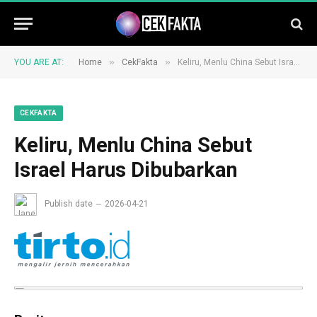
»
»
YOU ARE AT:
Home
CekFakta
Keliru, Menlu China Sebut Israel Harus Dibubarkan
CEKFAKTA
Keliru, Menlu China Sebut
Israel Harus Dibubarkan
Publish date
2026-04-21