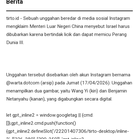
Berita
tirto.id - Sebuah unggahan beredar di media sosial Instagram
mengklaim Menteri Luar Negeri China menyebut Israel harus
dibubarkan karena bertindak licik dan dapat memicu Perang
Dunia III.
Unggahan tersebut disebarkan oleh akun Instagram bernama
@warta.dotcom (arsip) pada Jumat (17/04/2026). Unggahan
menampilkan dua gambar, yaitu Wang Yi (kiri) dan Benjamin
Netanyahu (kanan), yang digabungkan secara digital.
let gpt_inline2 = window.googletag || {cmd:
[]};gpt_inline2.cmd.push(function()
{gpt_inline2.defineSlot('/22201407306/tirto-desktop/inline-