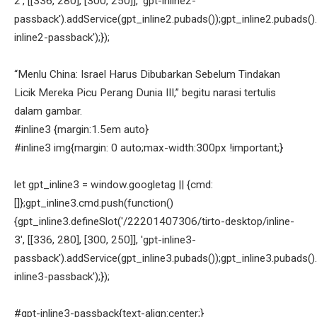
2', [[336, 280], [300, 250]], 'gpt-inline2-
passback').addService(gpt_inline2.pubads());gpt_inline2.pubads().
inline2-passback');});
“Menlu China: Israel Harus Dibubarkan Sebelum Tindakan
Licik Mereka Picu Perang Dunia III,” begitu narasi tertulis
dalam gambar.
#inline3 {margin:1.5em auto}
#inline3 img{margin: 0 auto;max-width:300px !important;}
let gpt_inline3 = window.googletag || {cmd:
[]};gpt_inline3.cmd.push(function()
{gpt_inline3.defineSlot('/22201407306/tirto-desktop/inline-
3', [[336, 280], [300, 250]], 'gpt-inline3-
passback').addService(gpt_inline3.pubads());gpt_inline3.pubads().
inline3-passback');});
#gpt-inline3-passback{text-align:center;}