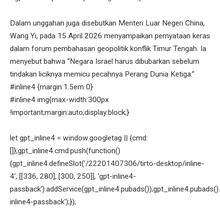
Dalam unggahan juga disebutkan Menteri Luar Negeri China,
Wang Yi, pada 15 April 2026 menyampaikan pernyataan keras
dalam forum pembahasan geopolitik konflik Timur Tengah. Ia
menyebut bahwa “Negara Israel harus dibubarkan sebelum
tindakan liciknya memicu pecahnya Perang Dunia Ketiga.”
#inline4 {margin:1.5em 0}
#inline4 img{max-width:300px
!important;margin:auto;display:block;}
let gpt_inline4 = window.googletag || {cmd:
[]};gpt_inline4.cmd.push(function()
{gpt_inline4.defineSlot('/22201407306/tirto-desktop/inline-
4', [[336, 280], [300, 250]], 'gpt-inline4-
passback').addService(gpt_inline4.pubads());gpt_inline4.pubads().
inline4-passback');});