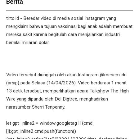
Berita
tirto.id - Beredar video di media sosial Instagram yang
mengklaim bahwa tujuan vaksinasi bagi anak adalah membuat
mereka sakit karena begitulah cara menjalankan industri
bernilai miliaran dolar.
Video tersebut diunggah oleh akun Instagram @mesem.idn
(arsip) pada Selasa (14/04/2026). Video berdurasi 1 menit
13 detik tersebut, memperlihatkan acara Talkshow The High
Wire yang dipandu oleh Del Bigtree, menghadirkan
narasumber Sherri Tenpenny.
let gpt_inline2 = window.googletag || {cmd:
[]};gpt_inline2.cmd.push(function()