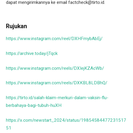
dapat mengirimkannya ke email factcheck@tirto.id.
Rujukan
https://www.instagram.com/reel/DXHFmybAbEj/
https://archive.today/jTqck
https://www.instagram.com/reels/DXIejKZAcWb/
https://www.instagram.com/reels/DXKBL8LDBhQ/
https://tirto.id/salah-klaim-merkuri-dalam-vaksin-flu-
berbahaya-bagi-tubuh-huXH
https://x.com/newstart_2024/status/19854584477231517
51