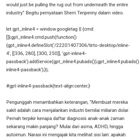
would just be pulling the rug out from underneath the entire
industry.” Begitu pernyataan Sherri Tenpenny dalam video.
let gpt_inline4 = window.googletag || {cmd:
[]};gpt_inline4.cmd.push(function()
{gpt_inline4.defineSlot('/22201407306/tirto-desktop/inline-
4', [[336, 280], [300, 250]], 'gpt-inline4-
passback').addService(gpt_inline4.pubads());gpt_inline4.pubads().
inline4-passback');});
#gpt-inline4-passback{text-align:center;}
Pengunggah menambahkan keterangan, “Membuat mereka
sakit adalah cara menjalankan industri bernilai miliaran dolar.
Pernah terpikir kenapa daftar diagnosis anak-anak zaman
sekarang makin panjang? Mulai dari asma, ADHD, hingga
autoimun. Narasi ini mengajak kita melihat sisi lain: apakah