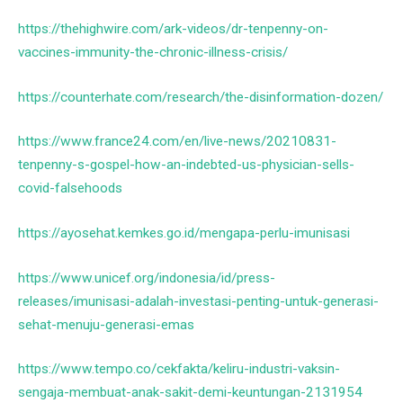
https://thehighwire.com/ark-videos/dr-tenpenny-on-
vaccines-immunity-the-chronic-illness-crisis/
https://counterhate.com/research/the-disinformation-dozen/
https://www.france24.com/en/live-news/20210831-
tenpenny-s-gospel-how-an-indebted-us-physician-sells-
covid-falsehoods
https://ayosehat.kemkes.go.id/mengapa-perlu-imunisasi
https://www.unicef.org/indonesia/id/press-
releases/imunisasi-adalah-investasi-penting-untuk-generasi-
sehat-menuju-generasi-emas
https://www.tempo.co/cekfakta/keliru-industri-vaksin-
sengaja-membuat-anak-sakit-demi-keuntungan-2131954