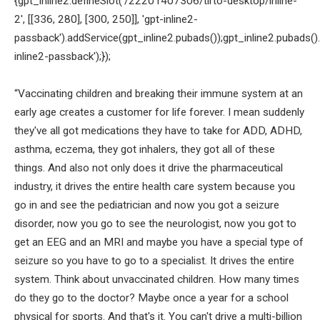
{gpt_inline2.defineSlot('/22201407306/tirto-desktop/inline-
2', [[336, 280], [300, 250]], 'gpt-inline2-
passback').addService(gpt_inline2.pubads());gpt_inline2.pubads().
inline2-passback');});
“Vaccinating children and breaking their immune system at an
early age creates a customer for life forever. I mean suddenly
they've all got medications they have to take for ADD, ADHD,
asthma, eczema, they got inhalers, they got all of these
things. And also not only does it drive the pharmaceutical
industry, it drives the entire health care system because you
go in and see the pediatrician and now you got a seizure
disorder, now you go to see the neurologist, now you got to
get an EEG and an MRI and maybe you have a special type of
seizure so you have to go to a specialist. It drives the entire
system. Think about unvaccinated children. How many times
do they go to the doctor? Maybe once a year for a school
physical for sports. And that's it. You can't drive a multi-billion