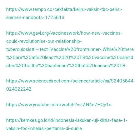
https://www.tempo.co/cekfakta/keliru-vaksin-tbc-berisi-
elemen-nanobots-1725613
https://www.gavi.org/vaccineswork/how-new-vaccines-
could-revolutionise-our-relationship-
tuberculosis#:~:text=Vaccine%20frontrunner-,While%20there
%20are%20at%20least%2020%20TB%20vaccine%20candid
ates%20for,the%20bacterium%20that%20causes%20TB.
https://www.sciencedirect.com/science/article/pii/S2405844
024022242
https://www.youtube.com/watch?v=iZN4e7HQy1c
https://kemkes.go.id/id/indonesia-lakukan-uji-klinis-fase-1-
vaksin-tbc-inhalasi-pertama-di-dunia