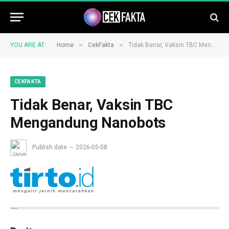
»
»
YOU ARE AT:
Home
CekFakta
Tidak Benar, Vaksin TBC Mengandung Nanobots
CEKFAKTA
Tidak Benar, Vaksin TBC
Mengandung Nanobots
Publish date
2026-05-08