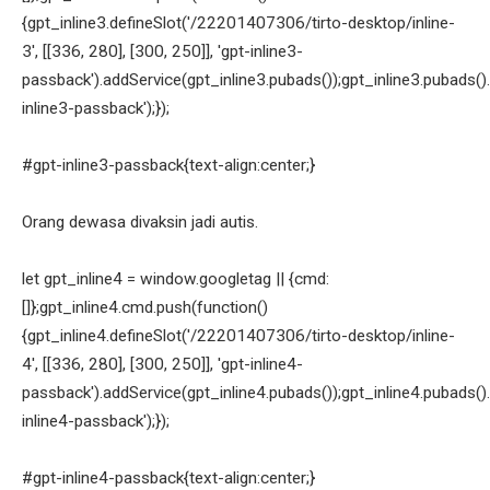
{gpt_inline3.defineSlot('/22201407306/tirto-desktop/inline-
3', [[336, 280], [300, 250]], 'gpt-inline3-
passback').addService(gpt_inline3.pubads());gpt_inline3.pubads().
inline3-passback');});
#gpt-inline3-passback{text-align:center;}
Orang dewasa divaksin jadi autis.
let gpt_inline4 = window.googletag || {cmd:
[]};gpt_inline4.cmd.push(function()
{gpt_inline4.defineSlot('/22201407306/tirto-desktop/inline-
4', [[336, 280], [300, 250]], 'gpt-inline4-
passback').addService(gpt_inline4.pubads());gpt_inline4.pubads().
inline4-passback');});
#gpt-inline4-passback{text-align:center;}