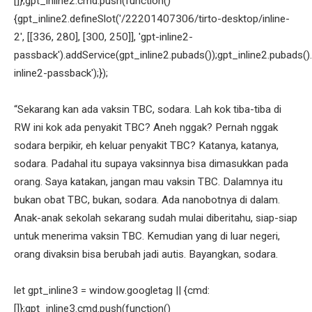
[]};gpt_inline2.cmd.push(function()
{gpt_inline2.defineSlot('/22201407306/tirto-desktop/inline-
2', [[336, 280], [300, 250]], 'gpt-inline2-
passback').addService(gpt_inline2.pubads());gpt_inline2.pubads().
inline2-passback');});
“Sekarang kan ada vaksin TBC, sodara. Lah kok tiba-tiba di
RW ini kok ada penyakit TBC? Aneh nggak? Pernah nggak
sodara berpikir, eh keluar penyakit TBC? Katanya, katanya,
sodara. Padahal itu supaya vaksinnya bisa dimasukkan pada
orang. Saya katakan, jangan mau vaksin TBC. Dalamnya itu
bukan obat TBC, bukan, sodara. Ada nanobotnya di dalam.
Anak-anak sekolah sekarang sudah mulai diberitahu, siap-siap
untuk menerima vaksin TBC. Kemudian yang di luar negeri,
orang divaksin bisa berubah jadi autis. Bayangkan, sodara.
let gpt_inline3 = window.googletag || {cmd:
[]};gpt_inline3.cmd.push(function()