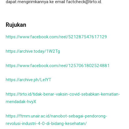
dapat mengirimkannya ke email factcheck@tirto.id.
Rujukan
https://www.facebook.com/reel/521287547617129
https://archive.today/1W2Tg
https://www.facebook.com/reel/1257061802524881
https://archive.ph/LeIYT
https://tirto.id/tidak-benar-vaksin-covid-sebabkan-kematian-
mendadak-hvyX
https://ftmm.unair.ac.id/nanobot-sebagai-pendorong-
revolusi-industri-4-0-di-bidang-kesehatan/