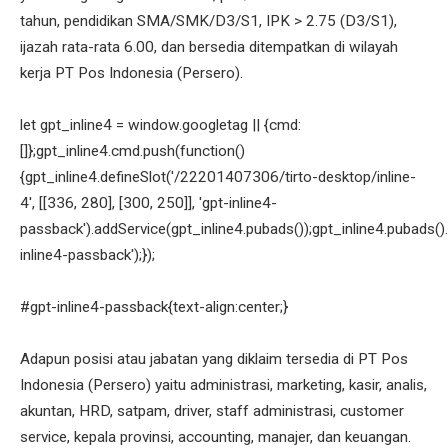
tahun, pendidikan SMA/SMK/D3/S1, IPK > 2.75 (D3/S1),
ijazah rata-rata 6.00, dan bersedia ditempatkan di wilayah
kerja PT Pos Indonesia (Persero).
let gpt_inline4 = window.googletag || {cmd:
[]};gpt_inline4.cmd.push(function()
{gpt_inline4.defineSlot('/22201407306/tirto-desktop/inline-
4', [[336, 280], [300, 250]], 'gpt-inline4-
passback').addService(gpt_inline4.pubads());gpt_inline4.pubads().
inline4-passback');});
#gpt-inline4-passback{text-align:center;}
Adapun posisi atau jabatan yang diklaim tersedia di PT Pos
Indonesia (Persero) yaitu administrasi, marketing, kasir, analis,
akuntan, HRD, satpam, driver, staff administrasi, customer
service, kepala provinsi, accounting, manajer, dan keuangan.