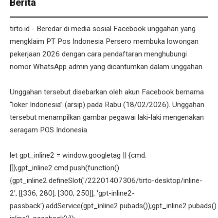
Berita
tirto.id - Beredar di media sosial Facebook unggahan yang
mengklaim PT Pos Indonesia Persero membuka lowongan
pekerjaan 2026 dengan cara pendaftaran menghubungi
nomor WhatsApp admin yang dicantumkan dalam unggahan.
Unggahan tersebut disebarkan oleh akun Facebook bernama
“loker Indonesia” (arsip) pada Rabu (18/02/2026). Unggahan
tersebut menampilkan gambar pegawai laki-laki mengenakan
seragam POS Indonesia.
let gpt_inline2 = window.googletag || {cmd:
[]};gpt_inline2.cmd.push(function()
{gpt_inline2.defineSlot('/22201407306/tirto-desktop/inline-
2', [[336, 280], [300, 250]], 'gpt-inline2-
passback').addService(gpt_inline2.pubads());gpt_inline2.pubads().