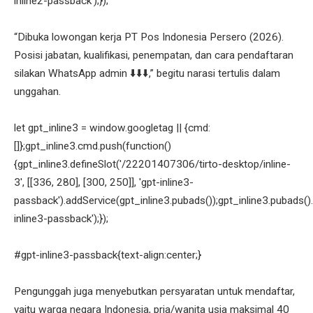
inline2-passback');});
“Dibuka lowongan kerja PT Pos Indonesia Persero (2026).
Posisi jabatan, kualifikasi, penempatan, dan cara pendaftaran
silakan WhatsApp admin ⬇️⬇️⬇️,” begitu narasi tertulis dalam
unggahan.
let gpt_inline3 = window.googletag || {cmd:
[]};gpt_inline3.cmd.push(function()
{gpt_inline3.defineSlot('/22201407306/tirto-desktop/inline-
3', [[336, 280], [300, 250]], 'gpt-inline3-
passback').addService(gpt_inline3.pubads());gpt_inline3.pubads().
inline3-passback');});
#gpt-inline3-passback{text-align:center;}
Pengunggah juga menyebutkan persyaratan untuk mendaftar,
yaitu warga negara Indonesia, pria/wanita usia maksimal 40