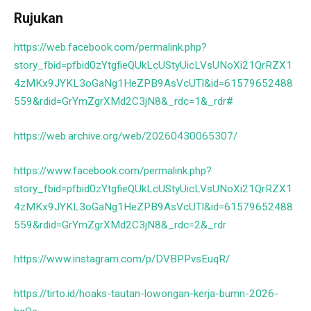
Rujukan
https://web.facebook.com/permalink.php?
story_fbid=pfbid0zYtgfieQUkLcUStyUicLVsUNoXi21QrRZX1
4zMKx9JYKL3oGaNg1HeZPB9AsVcUTl&id=61579652488
559&rdid=GrYmZgrXMd2C3jN8&_rdc=1&_rdr#
https://web.archive.org/web/20260430065307/
https://www.facebook.com/permalink.php?
story_fbid=pfbid0zYtgfieQUkLcUStyUicLVsUNoXi21QrRZX1
4zMKx9JYKL3oGaNg1HeZPB9AsVcUTl&id=61579652488
559&rdid=GrYmZgrXMd2C3jN8&_rdc=2&_rdr
https://www.instagram.com/p/DVBPPvsEuqR/
https://tirto.id/hoaks-tautan-lowongan-kerja-bumn-2026-