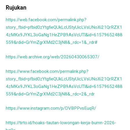
Rujukan
https://web.facebook.com/permalink.php?
story_fbid=pfbid0zYtgfieQUkLcUStyUicLVsUNoXi21QrRZX1
4zMKx9JYKL3oGaNg1HeZPB9AsVcUTl&id=61579652488
559&rdid=GrYmZgrXMd2C3jN8&_rdc=1&_rdr#
https://web.archive.org/web/20260430065307/
https://www.facebook.com/permalink.php?
story_fbid=pfbid0zYtgfieQUkLcUStyUicLVsUNoXi21QrRZX1
4zMKx9JYKL3oGaNg1HeZPB9AsVcUTl&id=61579652488
559&rdid=GrYmZgrXMd2C3jN8&_rdc=2&_rdr
https://www.instagram.com/p/DVBPPvsEuqR/
https://tirto.id/hoaks-tautan-lowongan-kerja-bumn-2026-