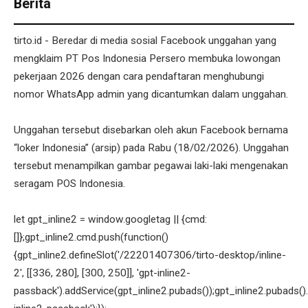
Berita
tirto.id - Beredar di media sosial Facebook unggahan yang
mengklaim PT Pos Indonesia Persero membuka lowongan
pekerjaan 2026 dengan cara pendaftaran menghubungi
nomor WhatsApp admin yang dicantumkan dalam unggahan.
Unggahan tersebut disebarkan oleh akun Facebook bernama
“loker Indonesia” (arsip) pada Rabu (18/02/2026). Unggahan
tersebut menampilkan gambar pegawai laki-laki mengenakan
seragam POS Indonesia.
let gpt_inline2 = window.googletag || {cmd:
[]};gpt_inline2.cmd.push(function()
{gpt_inline2.defineSlot('/22201407306/tirto-desktop/inline-
2', [[336, 280], [300, 250]], 'gpt-inline2-
passback').addService(gpt_inline2.pubads());gpt_inline2.pubads().