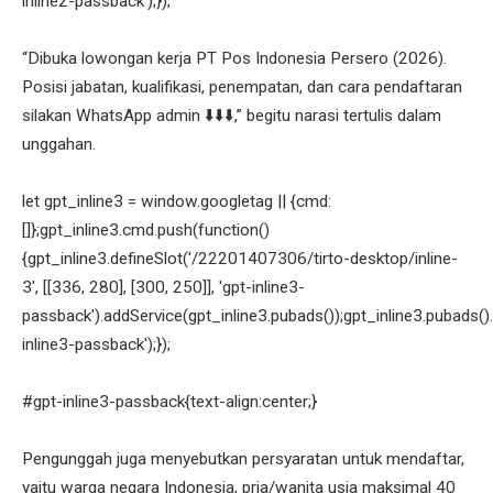
inline2-passback');});
“Dibuka lowongan kerja PT Pos Indonesia Persero (2026).
Posisi jabatan, kualifikasi, penempatan, dan cara pendaftaran
silakan WhatsApp admin ⬇️⬇️⬇️,” begitu narasi tertulis dalam
unggahan.
let gpt_inline3 = window.googletag || {cmd:
[]};gpt_inline3.cmd.push(function()
{gpt_inline3.defineSlot('/22201407306/tirto-desktop/inline-
3', [[336, 280], [300, 250]], 'gpt-inline3-
passback').addService(gpt_inline3.pubads());gpt_inline3.pubads().
inline3-passback');});
#gpt-inline3-passback{text-align:center;}
Pengunggah juga menyebutkan persyaratan untuk mendaftar,
yaitu warga negara Indonesia, pria/wanita usia maksimal 40