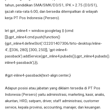
tahun, pendidikan SMA/SMK/D3/S1, IPK > 2.75 (D3/S1),
ijazah rata-rata 6.00, dan bersedia ditempatkan di wilayah
kerja PT Pos Indonesia (Persero).
let gpt_inline4 = window.googletag || {cmd:
[]};gpt_inline4.cmd.push(function()
{gpt_inline4.defineSlot('/22201407306/tirto-desktop/inline-
4', [[336, 280], [300, 250]], 'gpt-inline4-
passback').addService(gpt_inline4.pubads());gpt_inline4.pubads().
inline4-passback');});
#gpt-inline4-passback{text-align:center;}
Adapun posisi atau jabatan yang diklaim tersedia di PT Pos
Indonesia (Persero) yaitu administrasi, marketing, kasir, analis,
akuntan, HRD, satpam, driver, staff administrasi, customer
service, kepala provinsi, accounting, manajer, dan keuangan.