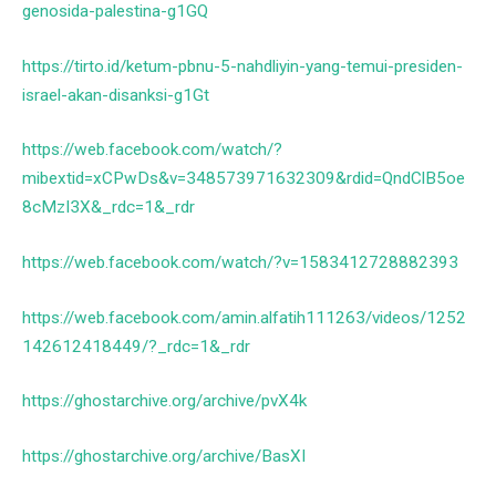
genosida-palestina-g1GQ
https://tirto.id/ketum-pbnu-5-nahdliyin-yang-temui-presiden-
israel-akan-disanksi-g1Gt
https://web.facebook.com/watch/?
mibextid=xCPwDs&v=348573971632309&rdid=QndClB5oe
8cMzI3X&_rdc=1&_rdr
https://web.facebook.com/watch/?v=1583412728882393
https://web.facebook.com/amin.alfatih111263/videos/1252
142612418449/?_rdc=1&_rdr
https://ghostarchive.org/archive/pvX4k
https://ghostarchive.org/archive/BasXI