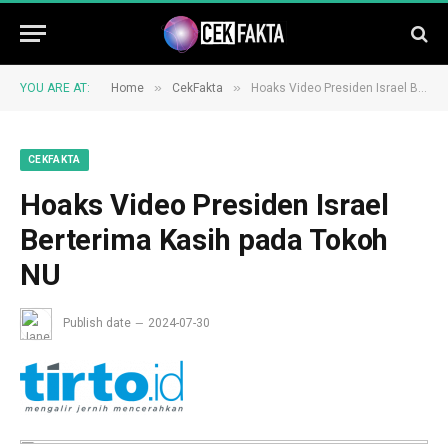
»
»
YOU ARE AT:
Home
CekFakta
Hoaks Video Presiden Israel Berterima Kasih pada Tokoh NU
CEKFAKTA
Hoaks Video Presiden Israel
Berterima Kasih pada Tokoh
NU
Publish date
2024-07-30