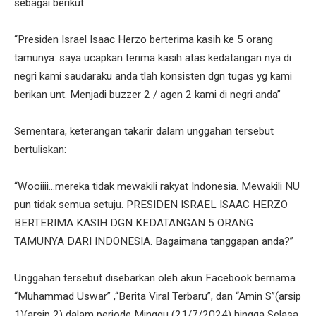
sebagai berikut:
“Presiden Israel Isaac Herzo berterima kasih ke 5 orang
tamunya: saya ucapkan terima kasih atas kedatangan nya di
negri kami saudaraku anda tlah konsisten dgn tugas yg kami
berikan unt. Menjadi buzzer 2 / agen 2 kami di negri anda”
Sementara, keterangan takarir dalam unggahan tersebut
bertuliskan:
“Wooiiii...mereka tidak mewakili rakyat Indonesia. Mewakili NU
pun tidak semua setuju. PRESIDEN ISRAEL ISAAC HERZO
BERTERIMA KASIH DGN KEDATANGAN 5 ORANG
TAMUNYA DARI INDONESIA. Bagaimana tanggapan anda?”
Unggahan tersebut disebarkan oleh akun Facebook bernama
“Muhammad Uswar” ,“Berita Viral Terbaru”, dan “Amin S”(arsip
1)(arsip 2) dalam periode Minggu (21/7/2024) hingga Selasa