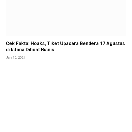
Cek Fakta: Hoaks, Tiket Upacara Bendera 17 Agustus
di Istana Dibuat Bisnis
Jan 10, 2021