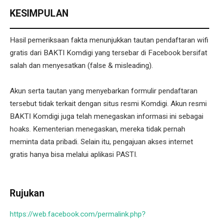
KESIMPULAN
Hasil pemeriksaan fakta menunjukkan tautan pendaftaran wifi
gratis dari BAKTI Komdigi yang tersebar di Facebook bersifat
salah dan menyesatkan (false & misleading).
Akun serta tautan yang menyebarkan formulir pendaftaran
tersebut tidak terkait dengan situs resmi Komdigi. Akun resmi
BAKTI Komdigi juga telah menegaskan informasi ini sebagai
hoaks. Kementerian menegaskan, mereka tidak pernah
meminta data pribadi. Selain itu, pengajuan akses internet
gratis hanya bisa melalui aplikasi PASTI.
Rujukan
https://web.facebook.com/permalink.php?