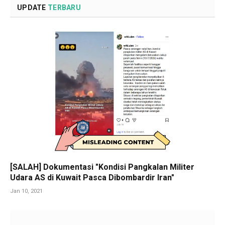
UPDATE
TERBARU
[SALAH] Dokumentasi "Kondisi Pangkalan Militer
Udara AS di Kuwait Pasca Dibombardir Iran"
Jan 10, 2021