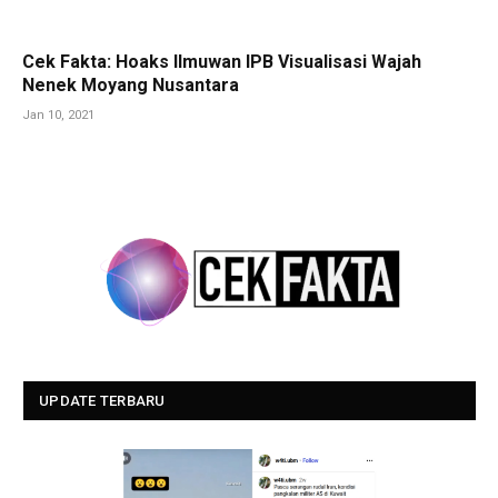
Cek Fakta: Hoaks Ilmuwan IPB Visualisasi Wajah
Nenek Moyang Nusantara
Jan 10, 2021
UPDATE TERBARU