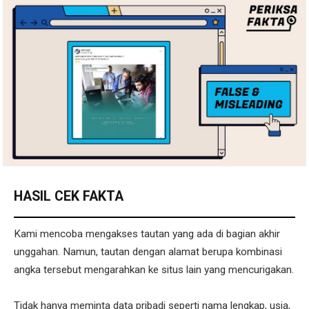
HASIL CEK FAKTA
Kami mencoba mengakses tautan yang ada di bagian akhir
unggahan. Namun, tautan dengan alamat berupa kombinasi
angka tersebut mengarahkan ke situs lain yang mencurigakan.
Tidak hanya meminta data pribadi seperti nama lengkap, usia,