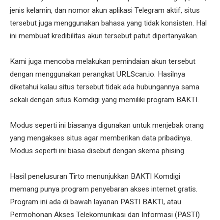
jenis kelamin, dan nomor akun aplikasi Telegram aktif, situs
tersebut juga menggunakan bahasa yang tidak konsisten. Hal
ini membuat kredibilitas akun tersebut patut dipertanyakan.
Kami juga mencoba melakukan pemindaian akun tersebut
dengan menggunakan perangkat URLScan.io. Hasilnya
diketahui kalau situs tersebut tidak ada hubungannya sama
sekali dengan situs Komdigi yang memiliki program BAKTI.
Modus seperti ini biasanya digunakan untuk menjebak orang
yang mengakses situs agar memberikan data pribadinya.
Modus seperti ini biasa disebut dengan skema phising.
Hasil penelusuran Tirto menunjukkan BAKTI Komdigi
memang punya program penyebaran akses internet gratis.
Program ini ada di bawah layanan PASTI BAKTI, atau
Permohonan Akses Telekomunikasi dan Informasi (PASTI)