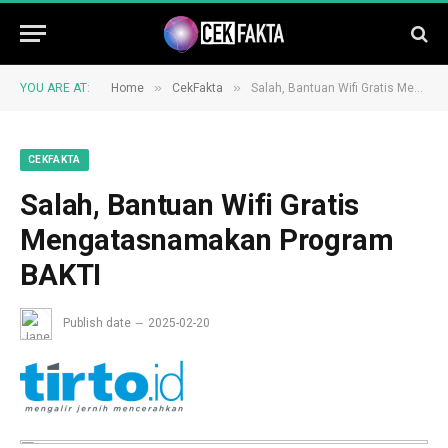
»
»
YOU ARE AT:
Home
CekFakta
Salah, Bantuan Wifi Gratis Mengatasnamakan Program BAKTI
CEKFAKTA
Salah, Bantuan Wifi Gratis
Mengatasnamakan Program
BAKTI
Publish date
2025-02-20