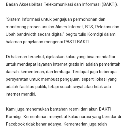
Badan Aksesibilitas Telekomunikasi dan Informasi (BAKTI).
"Sistem Informasi untuk pengajuan permohonan dan
monitoring proses usulan Akses Internet, BTS, Relokasi dan
Ubah bandwidth secara digital," begitu tulis Komdigi dalam
halaman penjelasan mengenai PASTI BAKTI.
Di halaman tersebut, dijelaskan kalau yang bisa mendaftar
untuk mendapat layanan internet gratis ini adalah pemerintah
daerah, kementerian, dan lembaga. Terdapat juga beberapa
persyaratan untuk membuat pengajuan, seperti lokasi yang
adalah fasilitas publik, tetapi susah sinyal atau tidak ada
internet mandiri.
Kami juga menemukan bantahan resmi dari akun BAKTI
Komdigi. Kementerian menyebut kalau narasi yang beredar di
Facebook tidak benar adanya. Kementerian juga telah