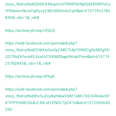
story_fbid=pfbid02kEk3rKbuptznVPM4FkSNjQQd28NWYuCy
fPRebwmfkcwFjq9yzy2382tBXhG4zCqVl&id=61571925782
845&_rdc=1&_rdr#
https://archive.ph/wip/rZQUQ
https://web.facebook.com/permalink.php?
story_fbid=pfbid02NtXwGwSpCMS754pY5WSCgZeMDg59i
GD79bEVfvod45JUs6VCVKMZ8aprRKokfPoml&id=615719
25782845&_rdc=1&_rdr#
https://archive.ph/wip/dYhqK
https://web.facebook.com/permalink.php?
story_fbid=pfbid0hc5uZcyAyrhkkaVQ8f7a8K7R2cS46dwrSf
K1PPYHiNErG6AJLNXJd1ZNGC7pCK1nl&id=61572090645
550