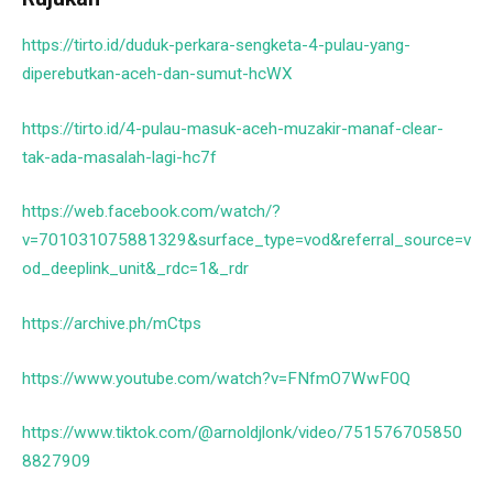
https://tirto.id/duduk-perkara-sengketa-4-pulau-yang-
diperebutkan-aceh-dan-sumut-hcWX
https://tirto.id/4-pulau-masuk-aceh-muzakir-manaf-clear-
tak-ada-masalah-lagi-hc7f
https://web.facebook.com/watch/?
v=701031075881329&surface_type=vod&referral_source=v
od_deeplink_unit&_rdc=1&_rdr
https://archive.ph/mCtps
https://www.youtube.com/watch?v=FNfmO7WwF0Q
https://www.tiktok.com/@arnoldjlonk/video/751576705850
8827909