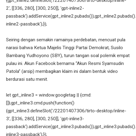
{gpt_inline2.defineSlot('/22201407306/tirto-desktop/inline-
2', [[336, 280], [300, 250]], 'gpt-inline2-
passback').addService(gpt_inline2.pubads());gpt_inline2.pubads().
inline2-passback');});
Seiring dengan semakin ramainya perdebatan, mencuat pula
narasi bahwa Ketua Majelis Tinggi Partai Demokrat, Susilo
Bambang Yudhoyono (SBY), turun tangan soal polemik empat
pulau ini. Akun Facebook bernama “Akun Resmi Syamsudin
Patola” (arsip) membagikan klaim ini dalam bentuk video
berdurasi satu menit.
let gpt_inline3 = window.googletag || {cmd:
[]};gpt_inline3.cmd.push(function()
{gpt_inline3.defineSlot('/22201407306/tirto-desktop/inline-
3', [[336, 280], [300, 250]], 'gpt-inline3-
passback').addService(gpt_inline3.pubads());gpt_inline3.pubads().
inline3-passback');});