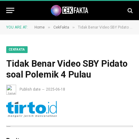
»
»
YOU ARE AT:
Home
CekFakta
Tidak Benar Video SBY Pidato soal Polemik 4 Pulau
CEKFAKTA
Tidak Benar Video SBY Pidato
soal Polemik 4 Pulau
Publish date
2025-06-18