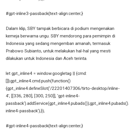
#gpt-inline3-passback{text-align:center;}
Dalam klip, SBY tampak berbicara di podium mengenakan
kemeja berwarna ungu. SBY mendorong para pemimpin di
Indonesia yang sedang mengemban amanah, termasuk
Prabowo Subianto, untuk melakukan hal-hal yang mesti
dilakukan untuk Indonesia dan Aceh terinta.
let gpt_inline4 = window.googletag || {cmd:
[]};gpt_inline4.cmd.push(function()
{gpt_inline4.defineSlot('/22201407306/tirto-desktop/inline-
4', [[336, 280], [300, 250]], 'gpt-inline4-
passback').addService(gpt_inline4.pubads());gpt_inline4.pubads().
inline4-passback');});
#gpt-inline4-passback{text-align:center;}