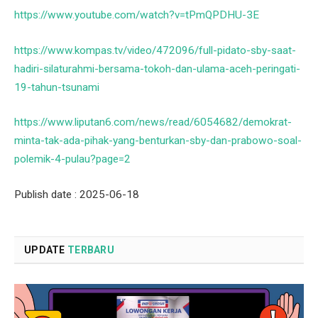
https://www.youtube.com/watch?v=tPmQPDHU-3E
https://www.kompas.tv/video/472096/full-pidato-sby-saat-
hadiri-silaturahmi-bersama-tokoh-dan-ulama-aceh-peringati-
19-tahun-tsunami
https://www.liputan6.com/news/read/6054682/demokrat-
minta-tak-ada-pihak-yang-benturkan-sby-dan-prabowo-soal-
polemik-4-pulau?page=2
Publish date : 2025-06-18
UPDATE
TERBARU