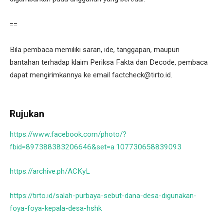
==
Bila pembaca memiliki saran, ide, tanggapan, maupun
bantahan terhadap klaim Periksa Fakta dan Decode, pembaca
dapat mengirimkannya ke email factcheck@tirto.id.
Rujukan
https://www.facebook.com/photo/?
fbid=897388383206646&set=a.107730658839093
https://archive.ph/ACKyL
https://tirto.id/salah-purbaya-sebut-dana-desa-digunakan-
foya-foya-kepala-desa-hshk