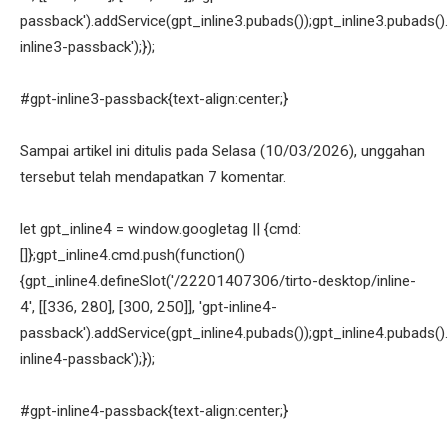
passback').addService(gpt_inline3.pubads());gpt_inline3.pubads().
inline3-passback');});
#gpt-inline3-passback{text-align:center;}
Sampai artikel ini ditulis pada Selasa (10/03/2026), unggahan
tersebut telah mendapatkan 7 komentar.
let gpt_inline4 = window.googletag || {cmd:
[]};gpt_inline4.cmd.push(function()
{gpt_inline4.defineSlot('/22201407306/tirto-desktop/inline-
4', [[336, 280], [300, 250]], 'gpt-inline4-
passback').addService(gpt_inline4.pubads());gpt_inline4.pubads().
inline4-passback');});
#gpt-inline4-passback{text-align:center;}