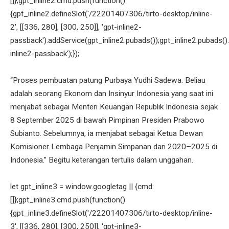
[]};gpt_inline2.cmd.push(function()
{gpt_inline2.defineSlot('/22201407306/tirto-desktop/inline-
2', [[336, 280], [300, 250]], 'gpt-inline2-
passback').addService(gpt_inline2.pubads());gpt_inline2.pubads().
inline2-passback');});
“Proses pembuatan patung Purbaya Yudhi Sadewa. Beliau
adalah seorang Ekonom dan Insinyur Indonesia yang saat ini
menjabat sebagai Menteri Keuangan Republik Indonesia sejak
8 September 2025 di bawah Pimpinan Presiden Prabowo
Subianto. Sebelumnya, ia menjabat sebagai Ketua Dewan
Komisioner Lembaga Penjamin Simpanan dari 2020–2025 di
Indonesia.” Begitu keterangan tertulis dalam unggahan.
let gpt_inline3 = window.googletag || {cmd:
[]};gpt_inline3.cmd.push(function()
{gpt_inline3.defineSlot('/22201407306/tirto-desktop/inline-
3', [[336, 280], [300, 250]], 'gpt-inline3-