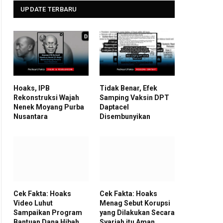
UPDATE TERBARU
Hoaks, IPB
Tidak Benar, Efek
Rekonstruksi Wajah
Samping Vaksin DPT
Nenek Moyang Purba
Daptacel
Nusantara
Disembunyikan
Cek Fakta: Hoaks
Cek Fakta: Hoaks
Video Luhut
Menag Sebut Korupsi
Sampaikan Program
yang Dilakukan Secara
Bantuan Dana Hibah
Syariah itu Aman