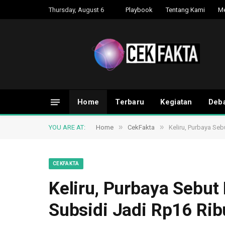
Thursday, August 6
Playbook
Tentang Kami
M
Home
Terbaru
Kegiatan
Deba
»
»
YOU ARE AT:
Home
CekFakta
Keliru, Purbaya Se
CEKFAKTA
Keliru, Purbaya Sebu
Subsidi Jadi Rp16 Rib