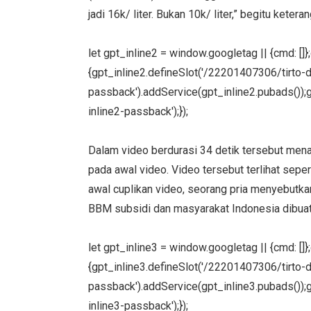
jadi 16k/ liter. Bukan 10k/ liter,” begitu keter
let gpt_inline2 = window.googletag || {cmd: []
{gpt_inline2.defineSlot('/22201407306/tirto-des
passback').addService(gpt_inline2.pubads());g
inline2-passback');});
Dalam video berdurasi 34 detik tersebut men
pada awal video. Video tersebut terlihat sep
awal cuplikan video, seorang pria menyebut
BBM subsidi dan masyarakat Indonesia dibuat
let gpt_inline3 = window.googletag || {cmd: []
{gpt_inline3.defineSlot('/22201407306/tirto-des
passback').addService(gpt_inline3.pubads());g
inline3-passback');});