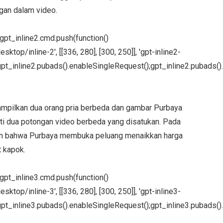
angan dalam video.
};gpt_inline2.cmd.push(function()
ktop/inline-2', [[336, 280], [300, 250]], 'gpt-inline2-
pt_inline2.pubads().enableSingleRequest();gpt_inline2.pubads().
ampilkan dua orang pria berbeda dan gambar Purbaya
erti dua potongan video berbeda yang disatukan. Pada
kan bahwa Purbaya membuka peluang menaikkan harga
 kapok.
};gpt_inline3.cmd.push(function()
ktop/inline-3', [[336, 280], [300, 250]], 'gpt-inline3-
pt_inline3.pubads().enableSingleRequest();gpt_inline3.pubads().