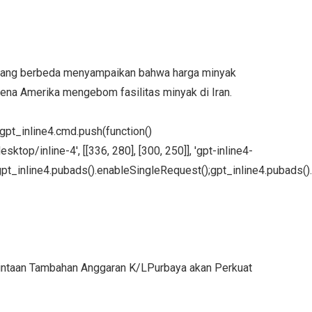
a yang berbeda menyampaikan bahwa harga minyak
rena Amerika mengebom fasilitas minyak di Iran.
};gpt_inline4.cmd.push(function()
ktop/inline-4', [[336, 280], [300, 250]], 'gpt-inline4-
pt_inline4.pubads().enableSingleRequest();gpt_inline4.pubads().
intaan Tambahan Anggaran K/LPurbaya akan Perkuat