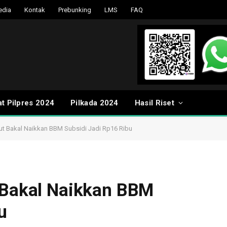
edia
Kontak
Prebunking
LMS
FAQ
t Pilpres 2024
Pilkada 2024
Hasil Riset
but Bakal Naikkan BBM Subsidi Jadi Rp16 Ribu
t Bakal Naikkan BBM
u