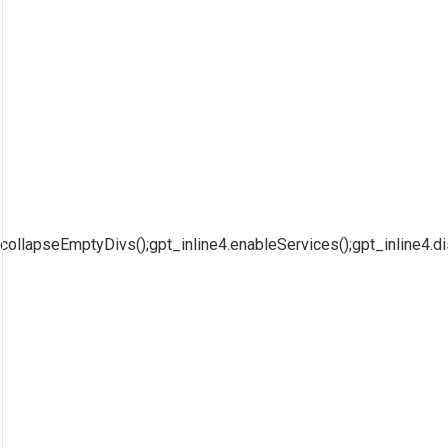
collapseEmptyDivs();gpt_inline4.enableServices();gpt_inline4.di