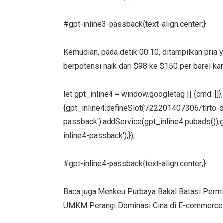
#gpt-inline3-passback{text-align:center;}
Kemudian, pada detik 00:10, ditampilkan pri
berpotensi naik dari $98 ke $150 per barel ka
let gpt_inline4 = window.googletag || {cmd: []
{gpt_inline4.defineSlot('/22201407306/tirto-des
passback').addService(gpt_inline4.pubads());g
inline4-passback');});
#gpt-inline4-passback{text-align:center;}
Baca juga:Menkeu Purbaya Bakal Batasi Perm
UMKM Perangi Dominasi Cina di E-commerce