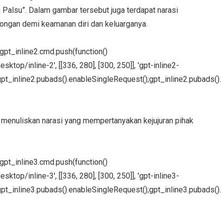
 Palsu”. Dalam gambar tersebut juga terdapat narasi
ongan demi keamanan diri dan keluarganya.
};gpt_inline2.cmd.push(function()
ktop/inline-2', [[336, 280], [300, 250]], 'gpt-inline2-
pt_inline2.pubads().enableSingleRequest();gpt_inline2.pubads().
menuliskan narasi yang mempertanyakan kejujuran pihak
};gpt_inline3.cmd.push(function()
ktop/inline-3', [[336, 280], [300, 250]], 'gpt-inline3-
pt_inline3.pubads().enableSingleRequest();gpt_inline3.pubads().