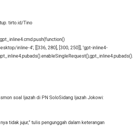
. tirto.id/Tino
};gpt_inline4.cmd.push(function()
ktop/inline-4', [[336, 280], [300, 250]], 'gpt-inline4-
pt_inline4.pubads().enableSingleRequest();gpt_inline4.pubads().
smon soal Ijazah di PN SoloSidang Ijazah Jokowi:
nya tidak jujur,” tulis pengunggah dalam keterangan