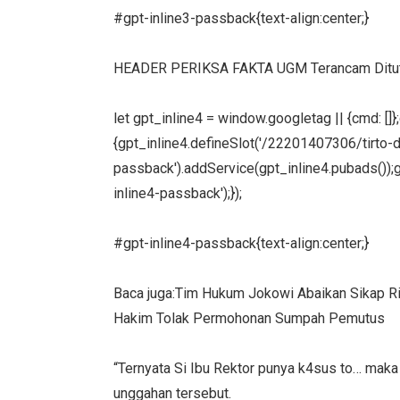
#gpt-inline3-passback{text-align:center;}
HEADER PERIKSA FAKTA UGM Terancam Ditutup
let gpt_inline4 = window.googletag || {cmd: []
{gpt_inline4.defineSlot('/22201407306/tirto-des
passback').addService(gpt_inline4.pubads());g
inline4-passback');});
#gpt-inline4-passback{text-align:center;}
Baca juga:Tim Hukum Jokowi Abaikan Sikap Ri
Hakim Tolak Permohonan Sumpah Pemutus
“Ternyata Si Ibu Rektor punya k4sus to… maka 
unggahan tersebut.