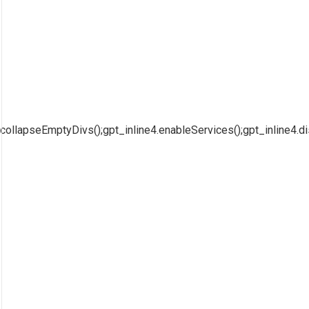
collapseEmptyDivs();gpt_inline4.enableServices();gpt_inline4.di