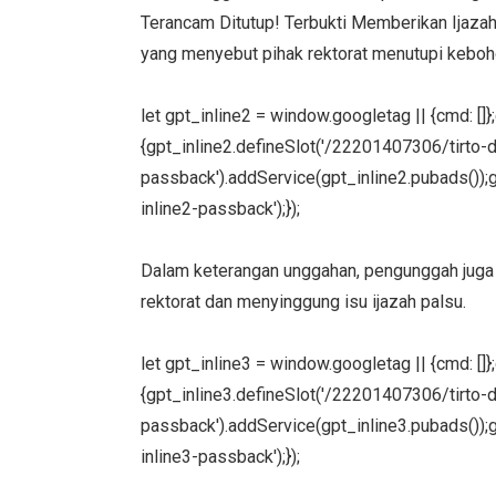
Terancam Ditutup! Terbukti Memberikan Ijazah
yang menyebut pihak rektorat menutupi keboh
let gpt_inline2 = window.googletag || {cmd: []
{gpt_inline2.defineSlot('/22201407306/tirto-des
passback').addService(gpt_inline2.pubads());g
inline2-passback');});
Dalam keterangan unggahan, pengunggah juga 
rektorat dan menyinggung isu ijazah palsu.
let gpt_inline3 = window.googletag || {cmd: []
{gpt_inline3.defineSlot('/22201407306/tirto-des
passback').addService(gpt_inline3.pubads());g
inline3-passback');});