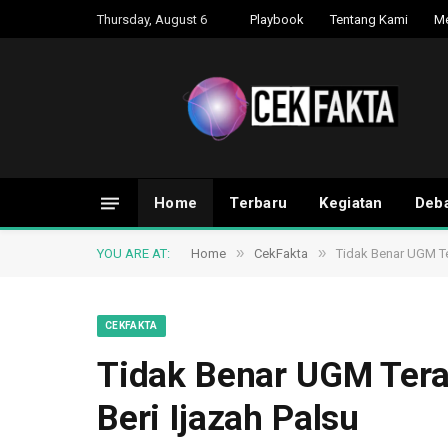
Thursday, August 6
Playbook
Tentang Kami
M
Home
Terbaru
Kegiatan
Deba
»
»
YOU ARE AT:
Home
CekFakta
Tidak Benar UGM Te
CEKFAKTA
Tidak Benar UGM Tera
Beri Ijazah Palsu