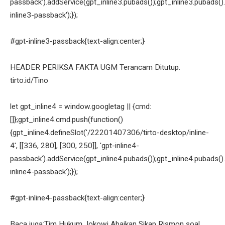
passback').addService(gpt_inline3.pubads());gpt_inline3.pubads().
inline3-passback');});
#gpt-inline3-passback{text-align:center;}
HEADER PERIKSA FAKTA UGM Terancam Ditutup.
tirto.id/Tino
let gpt_inline4 = window.googletag || {cmd:
[]};gpt_inline4.cmd.push(function()
{gpt_inline4.defineSlot('/22201407306/tirto-desktop/inline-
4', [[336, 280], [300, 250]], 'gpt-inline4-
passback').addService(gpt_inline4.pubads());gpt_inline4.pubads().
inline4-passback');});
#gpt-inline4-passback{text-align:center;}
Baca juga:Tim Hukum Jokowi Abaikan Sikap Rismon soal