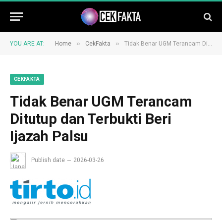
»
»
YOU ARE AT:
Home
CekFakta
Tidak Benar UGM Terancam Ditutup dan Terbukti Beri Ijazah Palsu
CEKFAKTA
Tidak Benar UGM Terancam
Ditutup dan Terbukti Beri
Ijazah Palsu
Publish date
2026-03-26