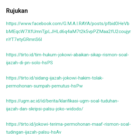
Rujukan
https://www.facebook.com/G.M.A.I.RAYA/posts/pfbid0HeVb
bMEqcW7XfUmnTjpLJHLd6q4aM7t2k5vpPZMaa2fU2coujyr
nYT7etyGRmnS6l
https://tirto.id/tim-hukum-jokowi-abaikan-sikap-rismon-soal-
ijazah-di-pn-solo-hsPS
https://tirto.id/sidang-ijazah-jokowi-hakim-tolak-
permohonan-sumpah-pemutus-hsPw
https://ugm.ac.id/id/berita/klarifikasi-ugm-soal-tuduhan-
ijazah-dan-skripsi-palsu-joko-widodo/
https://tirto.id/jokowi-terima-permohonan-maaf-rismon-soal-
tudingan-ijazah-palsu-hsAv