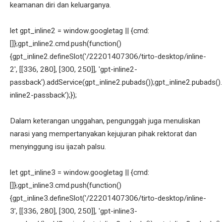
keamanan diri dan keluarganya.
let gpt_inline2 = window.googletag || {cmd:
[]};gpt_inline2.cmd.push(function()
{gpt_inline2.defineSlot('/22201407306/tirto-desktop/inline-
2', [[336, 280], [300, 250]], 'gpt-inline2-
passback').addService(gpt_inline2.pubads());gpt_inline2.pubads().
inline2-passback');});
Dalam keterangan unggahan, pengunggah juga menuliskan
narasi yang mempertanyakan kejujuran pihak rektorat dan
menyinggung isu ijazah palsu.
let gpt_inline3 = window.googletag || {cmd:
[]};gpt_inline3.cmd.push(function()
{gpt_inline3.defineSlot('/22201407306/tirto-desktop/inline-
3', [[336, 280], [300, 250]], 'gpt-inline3-