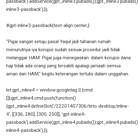
passback').addService(gpt_inline3.pubads());gpt_inline3.pubads().
inline3-passback');});
#gpt-inline3-passback{text-align:center;}
“Pigai sangat setuju pasal Yaqul jadi tahanan rumah
menurutnya iya korupsi sudah sesuai prosedur jadi tidak
melanggar HAM. Pigai juga menegaskan: dalam korupsi dana
haji tidak ada orang yang tersakiti apalagi jamaah semua
aman dari HAM,” begitu keterangan tertulis dalam unggahan.
let gpt_inline4 = window.googletag || {cmd:
[]};gpt_inline4.cmd.push(function()
{gpt_inline4.defineSlot('/22201407306/tirto-desktop/inline-
4', [[336, 280], [300, 250]], 'gpt-inline4-
passback').addService(gpt_inline4.pubads());gpt_inline4.pubads().
inline4-passback');});