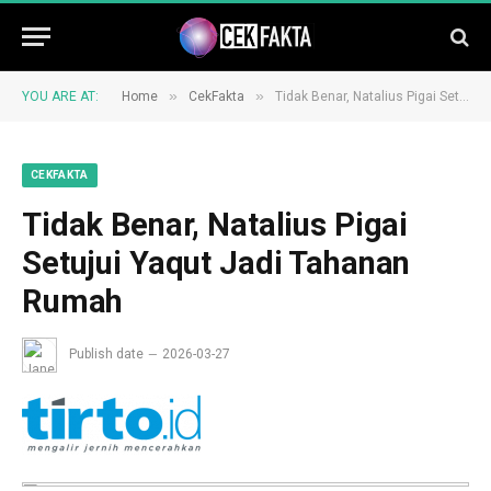
»
»
YOU ARE AT:
Home
CekFakta
Tidak Benar, Natalius Pigai Setujui Yaqut Jadi Tahanan Rumah
CEKFAKTA
Tidak Benar, Natalius Pigai
Setujui Yaqut Jadi Tahanan
Rumah
Publish date
2026-03-27