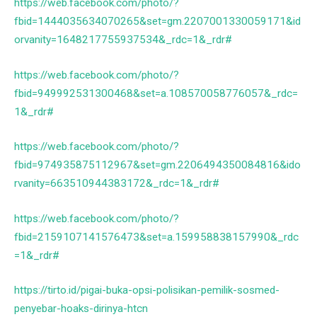
https://web.facebook.com/photo/?
fbid=1444035634070265&set=gm.2207001330059171&id
orvanity=1648217755937534&_rdc=1&_rdr#
https://web.facebook.com/photo/?
fbid=949992531300468&set=a.108570058776057&_rdc=
1&_rdr#
https://web.facebook.com/photo/?
fbid=974935875112967&set=gm.2206494350084816&ido
rvanity=663510944383172&_rdc=1&_rdr#
https://web.facebook.com/photo/?
fbid=2159107141576473&set=a.159958838157990&_rdc
=1&_rdr#
https://tirto.id/pigai-buka-opsi-polisikan-pemilik-sosmed-
penyebar-hoaks-dirinya-htcn