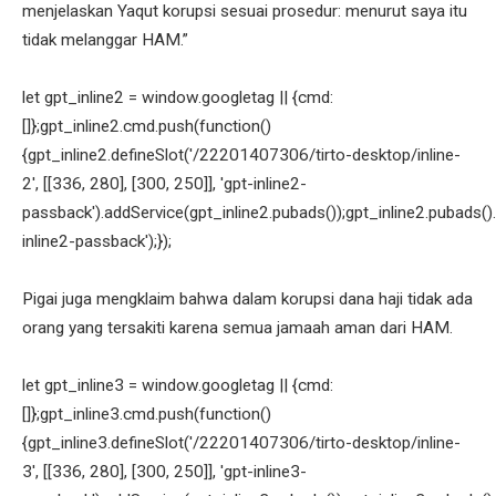
menjelaskan Yaqut korupsi sesuai prosedur: menurut saya itu
tidak melanggar HAM.”
let gpt_inline2 = window.googletag || {cmd:
[]};gpt_inline2.cmd.push(function()
{gpt_inline2.defineSlot('/22201407306/tirto-desktop/inline-
2', [[336, 280], [300, 250]], 'gpt-inline2-
passback').addService(gpt_inline2.pubads());gpt_inline2.pubads().
inline2-passback');});
Pigai juga mengklaim bahwa dalam korupsi dana haji tidak ada
orang yang tersakiti karena semua jamaah aman dari HAM.
let gpt_inline3 = window.googletag || {cmd:
[]};gpt_inline3.cmd.push(function()
{gpt_inline3.defineSlot('/22201407306/tirto-desktop/inline-
3', [[336, 280], [300, 250]], 'gpt-inline3-