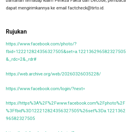
bantahan terhadap klaim Periksa Fakta dan Decode, pembaca
dapat mengirimkannya ke email factcheck@tirto.id.
Rujukan
https://www.facebook.com/photo/?
fbid=122212824356327505&set=a.122136296582327505
&_rdc=2&_rdr#
https://web.archive.org/web/20260326035228/
https://www.facebook.com/login/?next=
https://https%3A%2F%2Fwww.facebook.com%2Fphoto%2F
%3Ffbid%3D122212824356327505%26set%3Da.1221362
96582327505