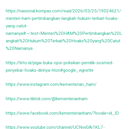
https://nasional.kompas.com/read/2026/03/25/19024621/
menteri-ham-pertimbangkan-langkah-hukum-terkait-hoaks-
yang-catut-
namanya#:~:text=Menteri%20HAM%20Pertimbangkan%20L
angkah%20Hukum%20Terkait%20Hoaks%20yang%20Catut
%20Namanya
https://tirto.id/pigai-buka-opsi-polisikan-pemilik-sosmed-
penyebar-hoaks-dirinya-htcn#google_vignette
https://www.instagram.com/kementerian_ham/
https://www.tiktok.com/@kementerianham
https://www.facebook.com/kementerianham/?locale=id_ID
https://www.youtube.com/channel/UCNvy0Ai1KL7-