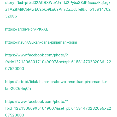
story_fbid=pfbid02AGBXWcYJnTTJ2PybaS3dP6suxzFqfxgx
z1AZ8M8CbMwECsbkp9ku69AmiCZUqbfel&id=615814702
32086
https://archive.ph/PKkXB
https://ln.run/Ajukan-dana-pinjaman-disini
https://www.facebook.com/photo/?
fbid=122130633171049007&set=pb.61581470232086.-22
07520000
https://tirto.id/tidak-benar-prabowo-resmikan-pinjaman-kur-
bri-2026-hqCh
https://www.facebook.com/photo/?
fbid=122130669951049007&set=pb.61581470232086.-22
07520000