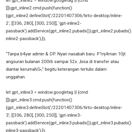
let gpt_inline2 = window.googletag || {cmd:
[]};gpt_inline2.cmd.push(function()
{gpt_inline2.defineSlot('/22201407306/tirto-desktop/inline-
2', [[336, 280], [300, 250]], 'gpt-inline2-
passback').addService(gpt_inline2.pubads());gpt_inline2.pubads().
inline2-passback');});
“Tanpa b4yar admin & DP. Nyari nasabah baru. P1nj4man 10jt
angsuran bulanan 200rb sampai 52x. ,bisa di transfer atau
diantar kerumah🥳,” begitu keterangan tertulis dalam
unggahan.
let gpt_inline3 = window.googletag || {cmd:
[]};gpt_inline3.cmd.push(function()
{gpt_inline3.defineSlot('/22201407306/tirto-desktop/inline-
3', [[336, 280], [300, 250]], 'gpt-inline3-
passback').addService(gpt_inline3.pubads());gpt_inline3.pubads().
inline3-passback');});