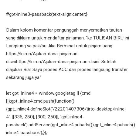
#gpt-inline3-passback{text-align:center;}
Dalam kolom komentar pengunggah menyematkan tautan
yang diklaim untuk mendaftar pinjaman, “ke TULISAN BIRU ini
Langsung ya pak/bu Jika Berminat untuk pinjam uang
https://ln.run/Ajukan-dana-pinjaman-
disinihttps://ln.run/Ajukan-dana-pinjaman-disini. Setelah
diajukan Biar Saya proses ACC dan proses langsung transfer
sekarang juga ya.”
let gpt_inline4 = window.googletag || {cmd:
[]};gpt_inline4.cmd.push(function()
{gpt_inline4.defineSlot('/22201407306/tirto-desktop/inline-
4', [[336, 280], [300, 250]], 'gpt-inline4-
passback').addService(gpt_inline4.pubads());gpt_inline4.pubads().
inline4-passback');});