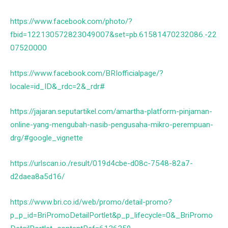
https://www.facebook.com/photo/?
fbid=122130572823049007&set=pb.61581470232086.-22
07520000
https://www.facebook.com/BRIofficialpage/?
locale=id_ID&_rdc=2&_rdr#
https://jajaran.seputartikel.com/amartha-platform-pinjaman-
online-yang-mengubah-nasib-pengusaha-mikro-perempuan-
drg/#google_vignette
https://urlscan.io./result/019d4cbe-d08c-7548-82a7-
d2daea8a5d16/
https://www.bri.co.id/web/promo/detail-promo?
p_p_id=BriPromoDetailPortlet&p_p_lifecycle=0&_BriPromo