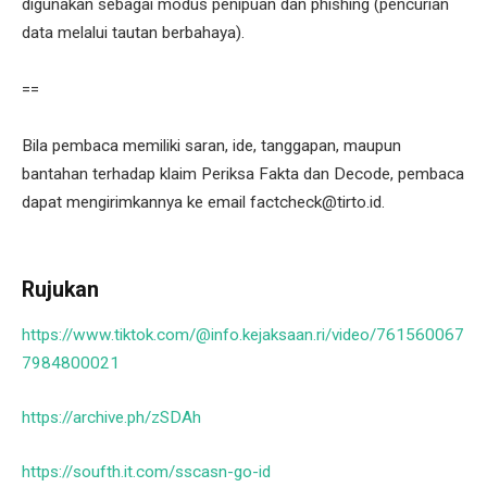
digunakan sebagai modus penipuan dan phishing (pencurian
data melalui tautan berbahaya).
==
Bila pembaca memiliki saran, ide, tanggapan, maupun
bantahan terhadap klaim Periksa Fakta dan Decode, pembaca
dapat mengirimkannya ke email factcheck@tirto.id.
Rujukan
https://www.tiktok.com/@info.kejaksaan.ri/video/761560067
7984800021
https://archive.ph/zSDAh
https://soufth.it.com/sscasn-go-id