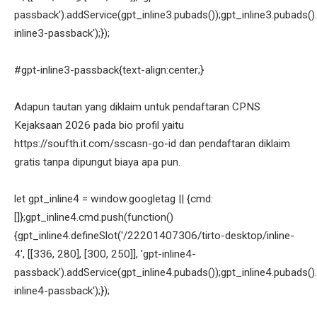
passback').addService(gpt_inline3.pubads());gpt_inline3.pubads().
inline3-passback');});
#gpt-inline3-passback{text-align:center;}
Adapun tautan yang diklaim untuk pendaftaran CPNS
Kejaksaan 2026 pada bio profil yaitu
https://soufth.it.com/sscasn-go-id dan pendaftaran diklaim
gratis tanpa dipungut biaya apa pun.
let gpt_inline4 = window.googletag || {cmd:
[]};gpt_inline4.cmd.push(function()
{gpt_inline4.defineSlot('/22201407306/tirto-desktop/inline-
4', [[336, 280], [300, 250]], 'gpt-inline4-
passback').addService(gpt_inline4.pubads());gpt_inline4.pubads().
inline4-passback');});