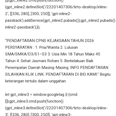
[]};gpt_inline2.cmd.push(function()
{gpt_inline2.defineSlot('/22201407306/tirto-desktop/inline-
2', [[336, 280], [300, 250]], 'gpt-inline2-
passback').addService(gpt_inline2.pubads());gpt_inline2.pubads().
inline2-passback');});
“PENDAFTARAN CPNS KEJAKSAAN TAHUN 2026
PERSYARATAN : 1. Pria/Wanita 2. Lulusan
SMA/SMKA/D3/S1–S3 3. Usia Min 18 Tahun Maks 45
Tahun 4. Sehat Jasmani Rohani 5. Berkelakuan Baik
Penempatan Daerah Masing-Masing. INFO PENDAFTARAN
SILAHKAN KLIK LINK. PENDAFTARAN DI BIO KAMI.” Begitu
keterangan tertulis dalam unggahan.
let gpt_inline3 = window.googletag || {cmd:
[]};gpt_inline3.cmd.push(function()
{gpt_inline3.defineSlot('/22201407306/tirto-desktop/inline-
3', [[336, 280], [300, 250]], 'gpt-inline3-