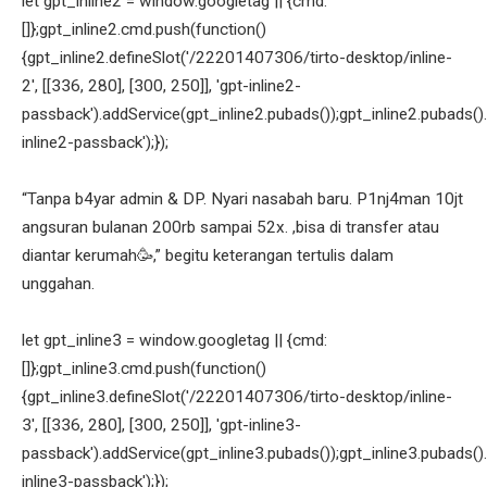
let gpt_inline2 = window.googletag || {cmd:
[]};gpt_inline2.cmd.push(function()
{gpt_inline2.defineSlot('/22201407306/tirto-desktop/inline-
2', [[336, 280], [300, 250]], 'gpt-inline2-
passback').addService(gpt_inline2.pubads());gpt_inline2.pubads().
inline2-passback');});
“Tanpa b4yar admin & DP. Nyari nasabah baru. P1nj4man 10jt
angsuran bulanan 200rb sampai 52x. ,bisa di transfer atau
diantar kerumah🥳,” begitu keterangan tertulis dalam
unggahan.
let gpt_inline3 = window.googletag || {cmd:
[]};gpt_inline3.cmd.push(function()
{gpt_inline3.defineSlot('/22201407306/tirto-desktop/inline-
3', [[336, 280], [300, 250]], 'gpt-inline3-
passback').addService(gpt_inline3.pubads());gpt_inline3.pubads().
inline3-passback');});