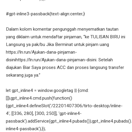
#gpt-inline3-passback{text-align:center;}
Dalam kolom komentar pengunggah menyematkan tautan
yang diklaim untuk mendaftar pinjaman, “ke TULISAN BIRU ini
Langsung ya pak/bu Jika Berminat untuk pinjam uang
https://ln.run/Ajukan-dana-pinjaman-
disinihttps://ln.run/Ajukan-dana-pinjaman-disini. Setelah
diajukan Biar Saya proses ACC dan proses langsung transfer
sekarang juga ya.”
let gpt_inline4 = window.googletag || {cmd:
[]};gpt_inline4.cmd.push(function()
{gpt_inline4.defineSlot('/22201407306/tirto-desktop/inline-
4', [[336, 280], [300, 250]], 'gpt-inline4-
passback').addService(gpt_inline4.pubads());gpt_inline4.pubads().
inline4-passback');});