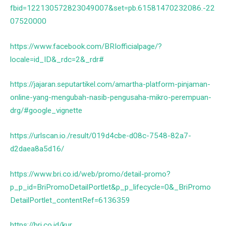
fbid=122130572823049007&set=pb.61581470232086.-22
07520000
https://www.facebook.com/BRIofficialpage/?
locale=id_ID&_rdc=2&_rdr#
https://jajaran.seputartikel.com/amartha-platform-pinjaman-
online-yang-mengubah-nasib-pengusaha-mikro-perempuan-
drg/#google_vignette
https://urlscan.io./result/019d4cbe-d08c-7548-82a7-
d2daea8a5d16/
https://www.bri.co.id/web/promo/detail-promo?
p_p_id=BriPromoDetailPortlet&p_p_lifecycle=0&_BriPromo
DetailPortlet_contentRef=6136359
https://bri.co.id/kur