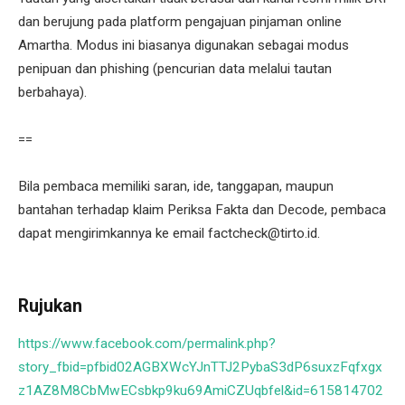
dan berujung pada platform pengajuan pinjaman online
Amartha. Modus ini biasanya digunakan sebagai modus
penipuan dan phishing (pencurian data melalui tautan
berbahaya).
==
Bila pembaca memiliki saran, ide, tanggapan, maupun
bantahan terhadap klaim Periksa Fakta dan Decode, pembaca
dapat mengirimkannya ke email factcheck@tirto.id.
Rujukan
https://www.facebook.com/permalink.php?
story_fbid=pfbid02AGBXWcYJnTTJ2PybaS3dP6suxzFqfxgx
z1AZ8M8CbMwECsbkp9ku69AmiCZUqbfel&id=615814702