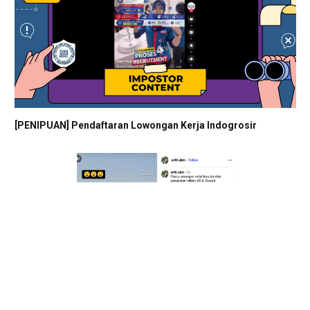
[PENIPUAN] Pendaftaran Lowongan Kerja Indogrosir