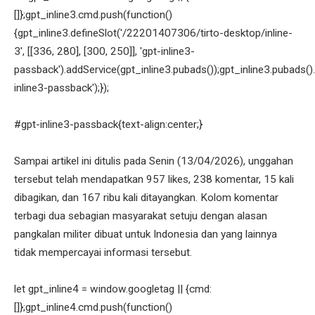
[]};gpt_inline3.cmd.push(function()
{gpt_inline3.defineSlot('/22201407306/tirto-desktop/inline-
3', [[336, 280], [300, 250]], 'gpt-inline3-
passback').addService(gpt_inline3.pubads());gpt_inline3.pubads().
inline3-passback');});
#gpt-inline3-passback{text-align:center;}
Sampai artikel ini ditulis pada Senin (13/04/2026), unggahan
tersebut telah mendapatkan 957 likes, 238 komentar, 15 kali
dibagikan, dan 167 ribu kali ditayangkan. Kolom komentar
terbagi dua sebagian masyarakat setuju dengan alasan
pangkalan militer dibuat untuk Indonesia dan yang lainnya
tidak mempercayai informasi tersebut.
let gpt_inline4 = window.googletag || {cmd:
[]};gpt_inline4.cmd.push(function()