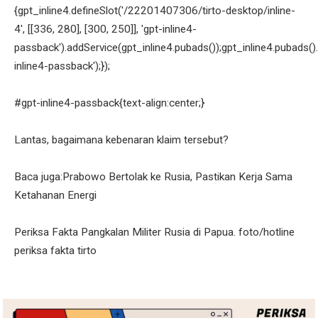
{gpt_inline4.defineSlot('/22201407306/tirto-desktop/inline-
4', [[336, 280], [300, 250]], 'gpt-inline4-
passback').addService(gpt_inline4.pubads());gpt_inline4.pubads().
inline4-passback');});
#gpt-inline4-passback{text-align:center;}
Lantas, bagaimana kebenaran klaim tersebut?
Baca juga:Prabowo Bertolak ke Rusia, Pastikan Kerja Sama
Ketahanan Energi
Periksa Fakta Pangkalan Militer Rusia di Papua. foto/hotline
periksa fakta tirto