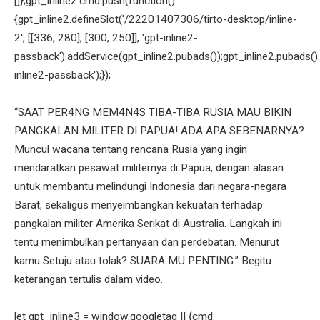
[]};gpt_inline2.cmd.push(function()
{gpt_inline2.defineSlot('/22201407306/tirto-desktop/inline-
2', [[336, 280], [300, 250]], 'gpt-inline2-
passback').addService(gpt_inline2.pubads());gpt_inline2.pubads().
inline2-passback');});
“SAAT PER4NG MEM4N4S TIBA-TIBA RUSIA MAU BIKIN
PANGKALAN MILITER DI PAPUA! ADA APA SEBENARNYA?
Muncul wacana tentang rencana Rusia yang ingin
mendaratkan pesawat militernya di Papua, dengan alasan
untuk membantu melindungi Indonesia dari negara-negara
Barat, sekaligus menyeimbangkan kekuatan terhadap
pangkalan militer Amerika Serikat di Australia. Langkah ini
tentu menimbulkan pertanyaan dan perdebatan. Menurut
kamu Setuju atau tolak? SUARA MU PENTING.” Begitu
keterangan tertulis dalam video.
let gpt_inline3 = window.googletag || {cmd: