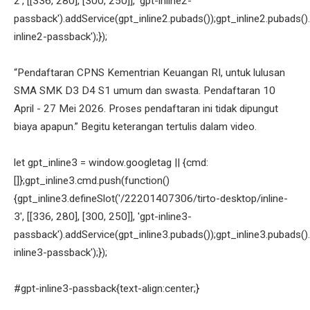
2', [[336, 280], [300, 250]], 'gpt-inline2-
passback').addService(gpt_inline2.pubads());gpt_inline2.pubads().
inline2-passback');});
“Pendaftaran CPNS Kementrian Keuangan RI, untuk lulusan
SMA SMK D3 D4 S1 umum dan swasta. Pendaftaran 10
April - 27 Mei 2026. Proses pendaftaran ini tidak dipungut
biaya apapun.” Begitu keterangan tertulis dalam video.
let gpt_inline3 = window.googletag || {cmd:
[]};gpt_inline3.cmd.push(function()
{gpt_inline3.defineSlot('/22201407306/tirto-desktop/inline-
3', [[336, 280], [300, 250]], 'gpt-inline3-
passback').addService(gpt_inline3.pubads());gpt_inline3.pubads().
inline3-passback');});
#gpt-inline3-passback{text-align:center;}