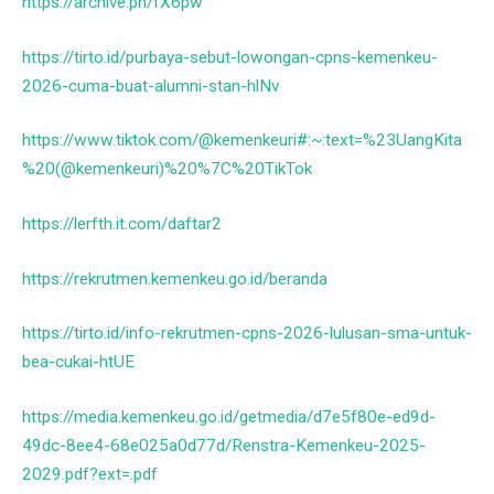
https://archive.ph/fX6pw
https://tirto.id/purbaya-sebut-lowongan-cpns-kemenkeu-
2026-cuma-buat-alumni-stan-hlNv
https://www.tiktok.com/@kemenkeuri#:~:text=%23UangKita
%20(@kemenkeuri)%20%7C%20TikTok
https://lerfth.it.com/daftar2
https://rekrutmen.kemenkeu.go.id/beranda
https://tirto.id/info-rekrutmen-cpns-2026-lulusan-sma-untuk-
bea-cukai-htUE
https://media.kemenkeu.go.id/getmedia/d7e5f80e-ed9d-
49dc-8ee4-68e025a0d77d/Renstra-Kemenkeu-2025-
2029.pdf?ext=.pdf