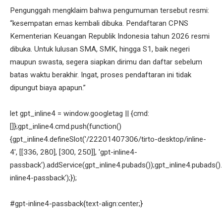
Pengunggah mengklaim bahwa pengumuman tersebut resmi:
“kesempatan emas kembali dibuka. Pendaftaran CPNS
Kementerian Keuangan Republik Indonesia tahun 2026 resmi
dibuka. Untuk lulusan SMA, SMK, hingga S1, baik negeri
maupun swasta, segera siapkan dirimu dan daftar sebelum
batas waktu berakhir. Ingat, proses pendaftaran ini tidak
dipungut biaya apapun.”
let gpt_inline4 = window.googletag || {cmd:
[]};gpt_inline4.cmd.push(function()
{gpt_inline4.defineSlot('/22201407306/tirto-desktop/inline-
4', [[336, 280], [300, 250]], 'gpt-inline4-
passback').addService(gpt_inline4.pubads());gpt_inline4.pubads().
inline4-passback');});
#gpt-inline4-passback{text-align:center;}