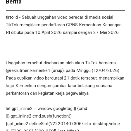
Berita
tirto.id - Sebuah unggahan video beredar di media sosial
TikTok mengklaim pendaftaran CPNS Kementrian Keuangan
RI dibuka pada 10 April 2026 sampai dengan 27 Mei 2026.
Unggahan tersebut disebarkan oleh akun TikTok bernama
@rekrutmen.kemenke1 (arsip), pada Minggu (12/04/2026).
Pada cuplikan video berdurasi 21 detik tersebut, menampilkan
logo Kemenkeu dengan gambar latar belakang suasana
perkantoran dan kegiatan kerja pegawainya.
let gpt_inline2 = window.googletag || {cmd:
[]};gpt_inline2.cmd.push(function()
{gpt_inline2.defineSlot('/22201407306/tirto-desktop/inline-