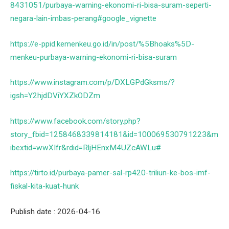
8431051/purbaya-warning-ekonomi-ri-bisa-suram-seperti-
negara-lain-imbas-perang#google_vignette
https://e-ppid.kemenkeu.go.id/in/post/%5Bhoaks%5D-
menkeu-purbaya-warning-ekonomi-ri-bisa-suram
https://www.instagram.com/p/DXLGPdGksms/?
igsh=Y2hjdDViYXZkODZm
https://www.facebook.com/story.php?
story_fbid=1258468339814181&id=100069530791223&m
ibextid=wwXIfr&rdid=RljHEnxM4UZcAWLu#
https://tirto.id/purbaya-pamer-sal-rp420-triliun-ke-bos-imf-
fiskal-kita-kuat-hunk
Publish date : 2026-04-16