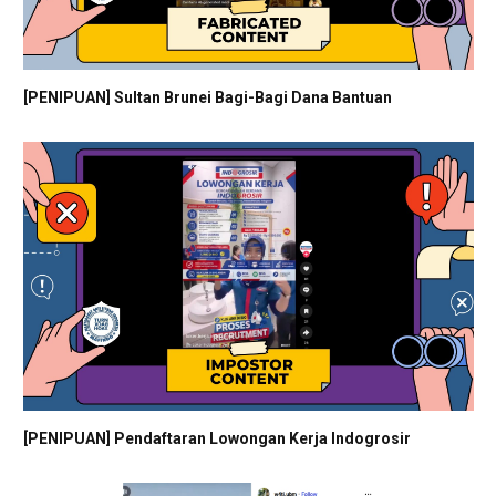
[PENIPUAN] Sultan Brunei Bagi-Bagi Dana Bantuan
[PENIPUAN] Pendaftaran Lowongan Kerja Indogrosir