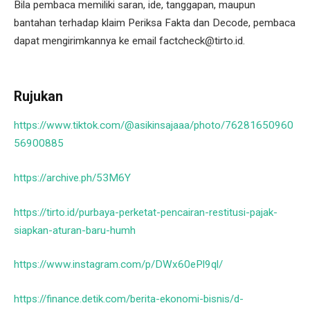
Bila pembaca memiliki saran, ide, tanggapan, maupun
bantahan terhadap klaim Periksa Fakta dan Decode, pembaca
dapat mengirimkannya ke email factcheck@tirto.id.
Rujukan
https://www.tiktok.com/@asikinsajaaa/photo/76281650960
56900885
https://archive.ph/53M6Y
https://tirto.id/purbaya-perketat-pencairan-restitusi-pajak-
siapkan-aturan-baru-humh
https://www.instagram.com/p/DWx60ePl9ql/
https://finance.detik.com/berita-ekonomi-bisnis/d-