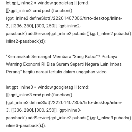
let gpt_inline2 = window.googletag || {cmd:
[]};gpt_inline2.cmd.push(function()
{gpt_inline2.defineSlot('/22201407306/tirto-desktop/inline-
2', [[336, 280], [300, 250]], 'gpt-inline2-
passback').addService(gpt_inline2.pubads());gpt_inline2.pubads().
inline2-passback');});
“Kemanakah Semangat Membara “Sang Koboi”? Purbaya
Warning Ekonomi RI Bisa Suram Seperti Negara Lain Imbas
Perang," begitu narasi tertulis dalam unggahan video.
let gpt_inline3 = window.googletag || {cmd:
[]};gpt_inline3.cmd.push(function()
{gpt_inline3.defineSlot('/22201407306/tirto-desktop/inline-
3', [[336, 280], [300, 250]], 'gpt-inline3-
passback').addService(gpt_inline3.pubads());gpt_inline3.pubads().
inline3-passback');});