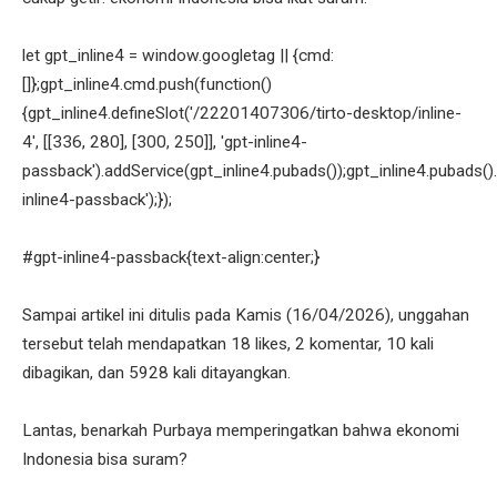
let gpt_inline4 = window.googletag || {cmd:
[]};gpt_inline4.cmd.push(function()
{gpt_inline4.defineSlot('/22201407306/tirto-desktop/inline-
4', [[336, 280], [300, 250]], 'gpt-inline4-
passback').addService(gpt_inline4.pubads());gpt_inline4.pubads().
inline4-passback');});
#gpt-inline4-passback{text-align:center;}
Sampai artikel ini ditulis pada Kamis (16/04/2026), unggahan
tersebut telah mendapatkan 18 likes, 2 komentar, 10 kali
dibagikan, dan 5928 kali ditayangkan.
Lantas, benarkah Purbaya memperingatkan bahwa ekonomi
Indonesia bisa suram?