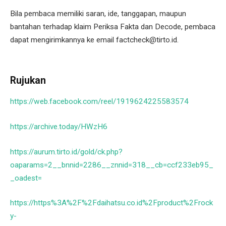
Bila pembaca memiliki saran, ide, tanggapan, maupun
bantahan terhadap klaim Periksa Fakta dan Decode, pembaca
dapat mengirimkannya ke email factcheck@tirto.id.
Rujukan
https://web.facebook.com/reel/1919624225583574
https://archive.today/HWzH6
https://aurum.tirto.id/gold/ck.php?
oaparams=2__bnnid=2286__znnid=318__cb=ccf233eb95_
_oadest=
https://https%3A%2F%2Fdaihatsu.co.id%2Fproduct%2Frock
y-