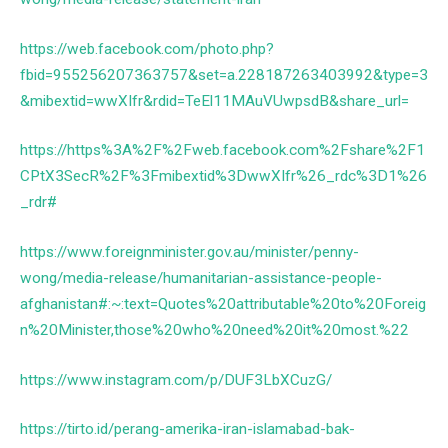
https://web.facebook.com/photo.php?
fbid=955256207363757&set=a.228187263403992&type=3
&mibextid=wwXIfr&rdid=TeEl11MAuVUwpsdB&share_url=
https://https%3A%2F%2Fweb.facebook.com%2Fshare%2F1
CPtX3SecR%2F%3Fmibextid%3DwwXIfr%26_rdc%3D1%26
_rdr#
https://www.foreignminister.gov.au/minister/penny-
wong/media-release/humanitarian-assistance-people-
afghanistan#:~:text=Quotes%20attributable%20to%20Foreig
n%20Minister,those%20who%20need%20it%20most.%22
https://www.instagram.com/p/DUF3LbXCuzG/
https://tirto.id/perang-amerika-iran-islamabad-bak-