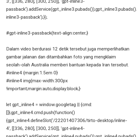
3', [[336, 280], [300, 250]], 'gpt-inline3-
passback').addService(gpt_inline3.pubads());gpt_inline3.pubads().
inline3-passback');});
#gpt-inline3-passback{text-align:center;}
Dalam video berdurasi 12 detik tersebut juga memperlihatkan
gambar jalanan dan ditambahkan foto yang mengklaim
seolah-olah Australia memberi bantuan kepada Iran tersebut.
#inline4 {margin:1.5em 0}
#inline4 img{max-width:300px
!important;margin:auto;display:block;}
let gpt_inline4 = window.googletag || {cmd:
[]};gpt_inline4.cmd.push(function()
{gpt_inline4.defineSlot('/22201407306/tirto-desktop/inline-
4', [[336, 280], [300, 250]], 'gpt-inline4-
passback').addService(gpt_inline4.pubads());gpt_inline4.pubads().