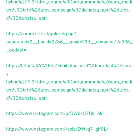
hybrid%2F%3Futm_source%3Dprogrammatic%26utm_medi
um%3Dtirto%26utm_campaign%3Ddaihatsu_april%26utm_i
d%3Ddaihatsu_april
https://aurum.tirto.id/gold/ck.php?
oaparams=2__bnnid=2286__znnid=319__cb=aeee77e936_
_oadest=
https://https%3A%2F%2Fdaihatsu.co.id%2Fproduct%2Frock
y-
hybrid%2F%3Futm_source%3Dprogrammatic%26utm_medi
um%3Dtirto%26utm_campaign%3Ddaihatsu_april%26utm_i
d%3Ddaihatsu_april
https://www.instagram.com/p/DWsxCZUk_ol/
https://www.instagram.com/reels/DWvq7_glf0L/