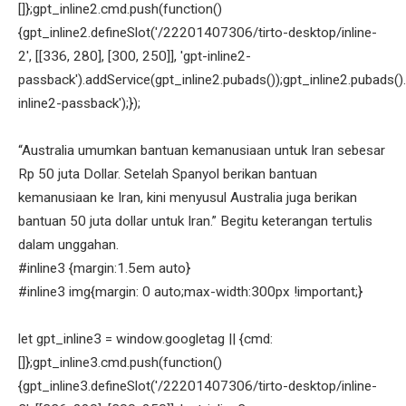
[]};gpt_inline2.cmd.push(function()
{gpt_inline2.defineSlot('/22201407306/tirto-desktop/inline-
2', [[336, 280], [300, 250]], 'gpt-inline2-
passback').addService(gpt_inline2.pubads());gpt_inline2.pubads().
inline2-passback');});
“Australia umumkan bantuan kemanusiaan untuk Iran sebesar
Rp 50 juta Dollar. Setelah Spanyol berikan bantuan
kemanusiaan ke Iran, kini menyusul Australia juga berikan
bantuan 50 juta dollar untuk Iran.” Begitu keterangan tertulis
dalam unggahan.
#inline3 {margin:1.5em auto}
#inline3 img{margin: 0 auto;max-width:300px !important;}
let gpt_inline3 = window.googletag || {cmd:
[]};gpt_inline3.cmd.push(function()
{gpt_inline3.defineSlot('/22201407306/tirto-desktop/inline-