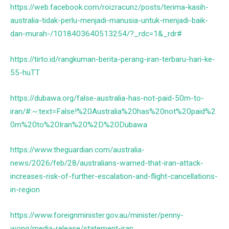
https://web.facebook.com/roizracunz/posts/terima-kasih-
australia-tidak-perlu-menjadi-manusia-untuk-menjadi-baik-
dan-murah-/1018403640513254/?_rdc=1&_rdr#
https://tirto.id/rangkuman-berita-perang-iran-terbaru-hari-ke-
55-huTT
https://dubawa.org/false-australia-has-not-paid-50m-to-
iran/#:~:text=False!%20Australia%20has%20not%20paid%2
0m%20to%20Iran%20%2D%20Dubawa
https://www.theguardian.com/australia-
news/2026/feb/28/australians-warned-that-iran-attack-
increases-risk-of-further-escalation-and-flight-cancellations-
in-region
https://www.foreignminister.gov.au/minister/penny-
wong/media-release/statement-iran