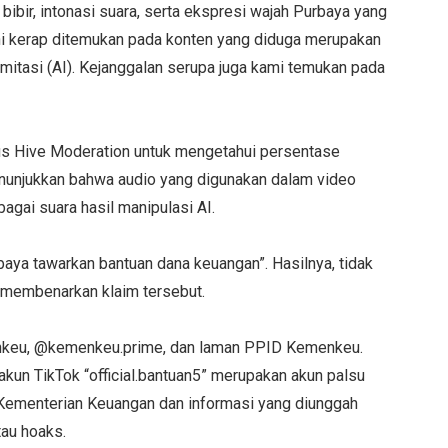
bibir, intonasi suara, serta ekspresi wajah Purbaya yang
ini kerap ditemukan pada konten yang diduga merupakan
imitasi (AI). Kejanggalan serupa juga kami temukan pada
s Hive Moderation untuk mengetahui persentase
enunjukkan bahwa audio yang digunakan dalam video
agai suara hasil manipulasi AI.
rbaya tawarkan bantuan dana keuangan”. Hasilnya, tidak
g membenarkan klaim tersebut.
nkeu, @kemenkeu.prime, dan laman PPID Kemenkeu.
un TikTok “official.bantuan5” merupakan akun palsu
Kementerian Keuangan dan informasi yang diunggah
tau hoaks.