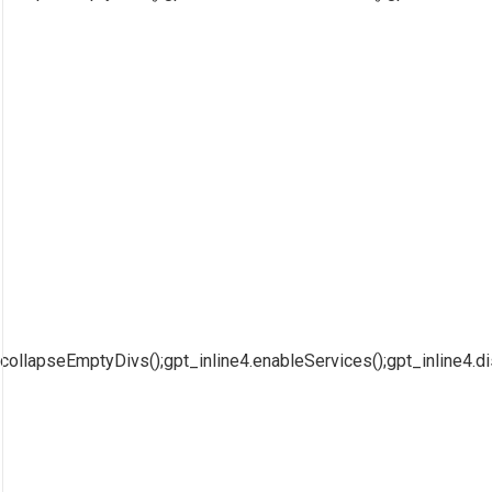
collapseEmptyDivs();gpt_inline4.enableServices();gpt_inline4.di