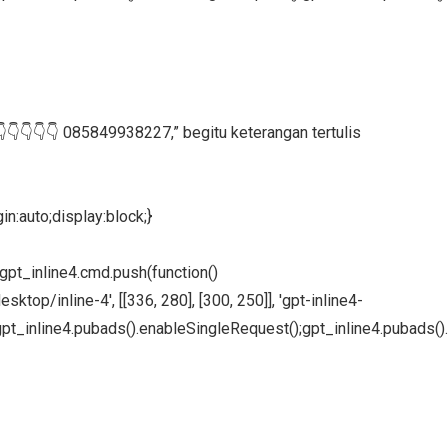
👇👇👇👇 085849938227,” begitu keterangan tertulis
n:auto;display:block;}
};gpt_inline4.cmd.push(function()
ktop/inline-4', [[336, 280], [300, 250]], 'gpt-inline4-
pt_inline4.pubads().enableSingleRequest();gpt_inline4.pubads().