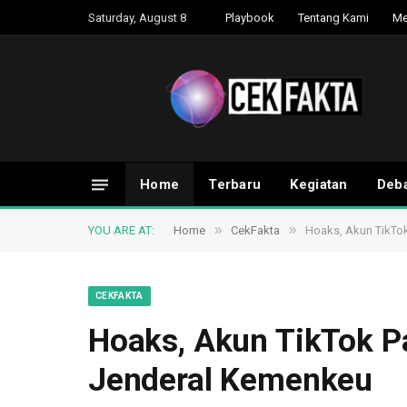
Saturday, August 8
Playbook
Tentang Kami
Me
Home
Terbaru
Kegiatan
Deba
»
»
YOU ARE AT:
Home
CekFakta
Hoaks, Akun TikTok
CEKFAKTA
Hoaks, Akun TikTok Pa
Jenderal Kemenkeu