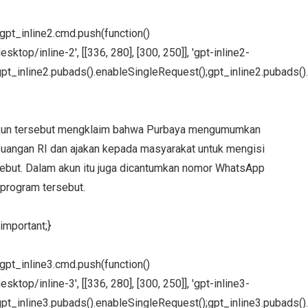
};gpt_inline2.cmd.push(function()
ktop/inline-2', [[336, 280], [300, 250]], 'gpt-inline2-
pt_inline2.pubads().enableSingleRequest();gpt_inline2.pubads().
akun tersebut mengklaim bahwa Purbaya mengumumkan
uangan RI dan ajakan kepada masyarakat untuk mengisi
sebut. Dalam akun itu juga dicantumkan nomor WhatsApp
 program tersebut.
important;}
};gpt_inline3.cmd.push(function()
ktop/inline-3', [[336, 280], [300, 250]], 'gpt-inline3-
pt_inline3.pubads().enableSingleRequest();gpt_inline3.pubads().