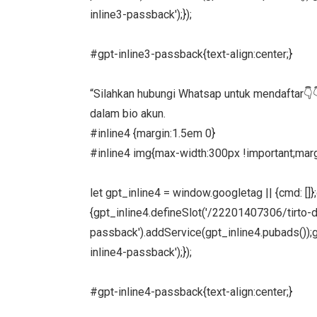
inline3-passback');});
#gpt-inline3-passback{text-align:center;}
“Silahkan hubungi Whatsap untuk mendaftar👇
dalam bio akun.
#inline4 {margin:1.5em 0}
#inline4 img{max-width:300px !important;margi
let gpt_inline4 = window.googletag || {cmd: []
{gpt_inline4.defineSlot('/22201407306/tirto-des
passback').addService(gpt_inline4.pubads());g
inline4-passback');});
#gpt-inline4-passback{text-align:center;}