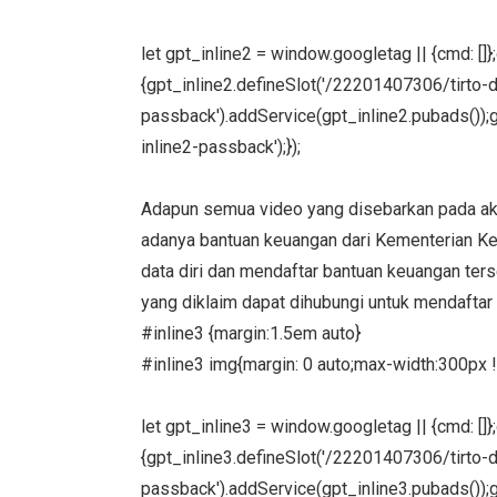
let gpt_inline2 = window.googletag || {cmd: []
{gpt_inline2.defineSlot('/22201407306/tirto-des
passback').addService(gpt_inline2.pubads());g
inline2-passback');});
Adapun semua video yang disebarkan pada 
adanya bantuan keuangan dari Kementerian Ke
data diri dan mendaftar bantuan keuangan ter
yang diklaim dapat dihubungi untuk mendaftar
#inline3 {margin:1.5em auto}
#inline3 img{margin: 0 auto;max-width:300px !
let gpt_inline3 = window.googletag || {cmd: []
{gpt_inline3.defineSlot('/22201407306/tirto-des
passback').addService(gpt_inline3.pubads());g