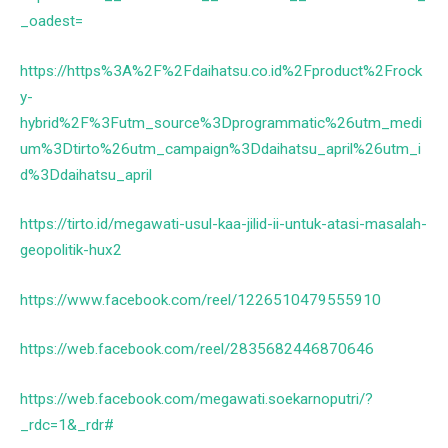
_oadest=
https://https%3A%2F%2Fdaihatsu.co.id%2Fproduct%2Frock
y-
hybrid%2F%3Futm_source%3Dprogrammatic%26utm_medi
um%3Dtirto%26utm_campaign%3Ddaihatsu_april%26utm_i
d%3Ddaihatsu_april
https://tirto.id/megawati-usul-kaa-jilid-ii-untuk-atasi-masalah-
geopolitik-hux2
https://www.facebook.com/reel/1226510479555910
https://web.facebook.com/reel/2835682446870646
https://web.facebook.com/megawati.soekarnoputri/?
_rdc=1&_rdr#