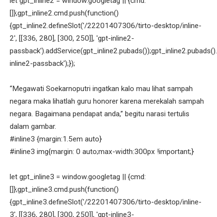
let gpt_inline2 = window.googletag || {cmd:
[]};gpt_inline2.cmd.push(function()
{gpt_inline2.defineSlot('/22201407306/tirto-desktop/inline-
2', [[336, 280], [300, 250]], 'gpt-inline2-
passback').addService(gpt_inline2.pubads());gpt_inline2.pubads().
inline2-passback');});
“Megawati Soekarnoputri ingatkan kalo mau lihat sampah
negara maka lihatlah guru honorer karena merekalah sampah
negara. Bagaimana pendapat anda,” begitu narasi tertulis
dalam gambar.
#inline3 {margin:1.5em auto}
#inline3 img{margin: 0 auto;max-width:300px !important;}
let gpt_inline3 = window.googletag || {cmd:
[]};gpt_inline3.cmd.push(function()
{gpt_inline3.defineSlot('/22201407306/tirto-desktop/inline-
3', [[336, 280], [300, 250]], 'gpt-inline3-