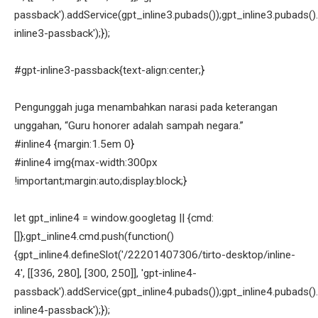
passback').addService(gpt_inline3.pubads());gpt_inline3.pubads().
inline3-passback');});
#gpt-inline3-passback{text-align:center;}
Pengunggah juga menambahkan narasi pada keterangan
unggahan, “Guru honorer adalah sampah negara.”
#inline4 {margin:1.5em 0}
#inline4 img{max-width:300px
!important;margin:auto;display:block;}
let gpt_inline4 = window.googletag || {cmd:
[]};gpt_inline4.cmd.push(function()
{gpt_inline4.defineSlot('/22201407306/tirto-desktop/inline-
4', [[336, 280], [300, 250]], 'gpt-inline4-
passback').addService(gpt_inline4.pubads());gpt_inline4.pubads().
inline4-passback');});