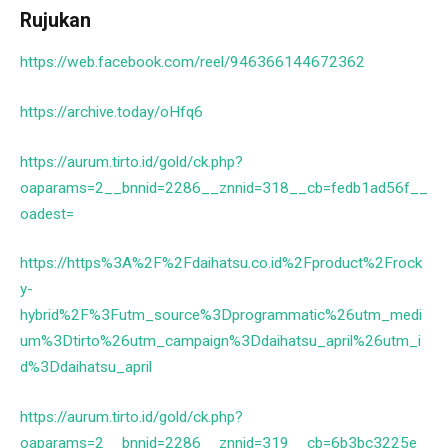
Rujukan
https://web.facebook.com/reel/946366144672362
https://archive.today/oHfq6
https://aurum.tirto.id/gold/ck.php?
oaparams=2__bnnid=2286__znnid=318__cb=fedb1ad56f__
oadest=
https://https%3A%2F%2Fdaihatsu.co.id%2Fproduct%2Frock
y-
hybrid%2F%3Futm_source%3Dprogrammatic%26utm_medi
um%3Dtirto%26utm_campaign%3Ddaihatsu_april%26utm_i
d%3Ddaihatsu_april
https://aurum.tirto.id/gold/ck.php?
oaparams=2__bnnid=2286__znnid=319__cb=6b3bc3225e_