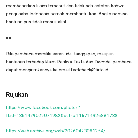
membenarkan klaim tersebut dan tidak ada catatan bahwa
pengusaha Indonesia pernah membantu Iran. Angka nominal
bantuan pun tidak masuk akal.
==
Bila pembaca memiliki saran, ide, tanggapan, maupun
bantahan terhadap klaim Periksa Fakta dan Decode, pembaca
dapat mengirimkannya ke email factcheck@tirto.id.
Rujukan
https://www.facebook.com/photo/?
fbid=1361479029071982&set=a.116714926881738
https://web.archive.org/web/20260423081254/