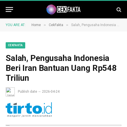
»
»
YOU ARE AT:
Home
CekFakta
Salah, Pengusaha Indonesia Beri Iran Bantuan Uang Rp548 Triliun
CEKFAKTA
Salah, Pengusaha Indonesia
Beri Iran Bantuan Uang Rp548
Triliun
Publish date
2026-04-24