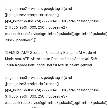
let gpt_inline2 = window.googletag || {cmd:
[]};gpt_inline2.cmd.push(function()
{gpt_inline2.defineSlot('/22201407306/tirto-desktop/inline-
2', [[336, 280], [300, 250]], 'gpt-inline2-
passback').addService(gpt_inline2.pubads());gpt_inline2.pubads().
inline2-passback');});
“DEMI ISLAM!! Seorang Pengusaha Bernama M.Hasbi Al-
Khairi Asal ATB Memberikan Bantuan Uang Sebanyak 548
Triliun Kepada Iran,” begitu narasi tertulis dalam gambar.
let gpt_inline3 = window.googletag || {cmd:
[]};gpt_inline3.cmd.push(function()
{gpt_inline3.defineSlot('/22201407306/tirto-desktop/inline-
3', [[336, 280], [300, 250]], 'gpt-inline3-
passback').addService(gpt_inline3.pubads());gpt_inline3.pubads().