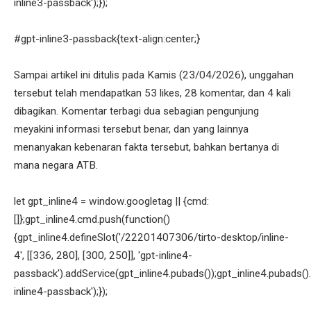
inline3-passback');});
#gpt-inline3-passback{text-align:center;}
Sampai artikel ini ditulis pada Kamis (23/04/2026), unggahan
tersebut telah mendapatkan 53 likes, 28 komentar, dan 4 kali
dibagikan. Komentar terbagi dua sebagian pengunjung
meyakini informasi tersebut benar, dan yang lainnya
menanyakan kebenaran fakta tersebut, bahkan bertanya di
mana negara ATB.
let gpt_inline4 = window.googletag || {cmd:
[]};gpt_inline4.cmd.push(function()
{gpt_inline4.defineSlot('/22201407306/tirto-desktop/inline-
4', [[336, 280], [300, 250]], 'gpt-inline4-
passback').addService(gpt_inline4.pubads());gpt_inline4.pubads().
inline4-passback');});