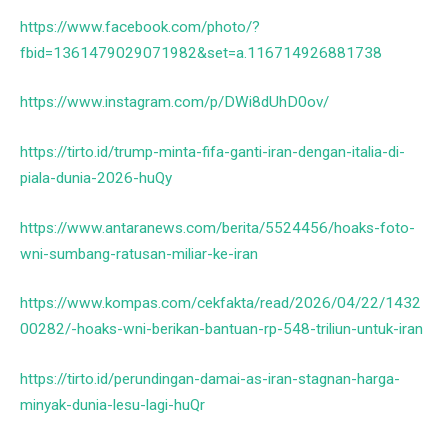
https://www.facebook.com/photo/?
fbid=1361479029071982&set=a.116714926881738
https://www.instagram.com/p/DWi8dUhD0ov/
https://tirto.id/trump-minta-fifa-ganti-iran-dengan-italia-di-
piala-dunia-2026-huQy
https://www.antaranews.com/berita/5524456/hoaks-foto-
wni-sumbang-ratusan-miliar-ke-iran
https://www.kompas.com/cekfakta/read/2026/04/22/1432
00282/-hoaks-wni-berikan-bantuan-rp-548-triliun-untuk-iran
https://tirto.id/perundingan-damai-as-iran-stagnan-harga-
minyak-dunia-lesu-lagi-huQr