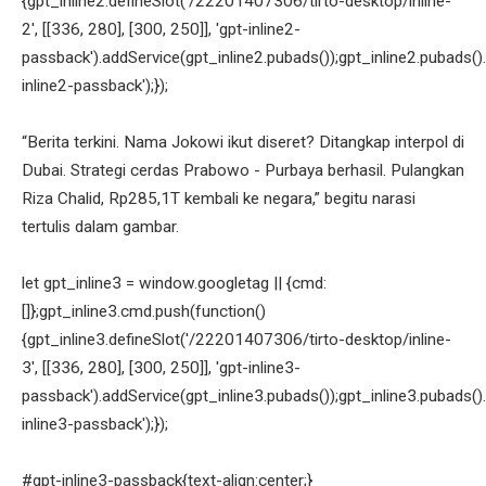
{gpt_inline2.defineSlot('/22201407306/tirto-desktop/inline-
2', [[336, 280], [300, 250]], 'gpt-inline2-
passback').addService(gpt_inline2.pubads());gpt_inline2.pubads().
inline2-passback');});
“Berita terkini. Nama Jokowi ikut diseret? Ditangkap interpol di
Dubai. Strategi cerdas Prabowo - Purbaya berhasil. Pulangkan
Riza Chalid, Rp285,1T kembali ke negara,” begitu narasi
tertulis dalam gambar.
let gpt_inline3 = window.googletag || {cmd:
[]};gpt_inline3.cmd.push(function()
{gpt_inline3.defineSlot('/22201407306/tirto-desktop/inline-
3', [[336, 280], [300, 250]], 'gpt-inline3-
passback').addService(gpt_inline3.pubads());gpt_inline3.pubads().
inline3-passback');});
#gpt-inline3-passback{text-align:center;}