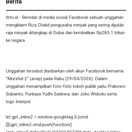
Berita
tirto.id - Beredar di media sosial Facebook sebuah unggahan
mengklaim Riza Chalid pengusaha minyak yang sering dijuluki
raja minyak ditangkap di Dubai dan kembalikan Rp285,1 triliun
ke negara.
Unggahan tersebut disebarkan oleh akun Facebook bernama
“Murshid 2” (arsip) pada Rabu (29/04/2026). Dalam
unggahan menampilkan foto-foto tokoh publik yaitu Prabowo
Subianto, Purbaya Yudhi Sadewa, dan Joko Widodo serta
logo Interpol.
let gpt_inline2 = window.googletag || {cmd:
[]};gpt_inline2.cmd.push(function()