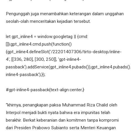
Pengunggah juga menambahkan keterangan dalam unggahan
seolah-olah menceritakan kejadian tersebut.
let gpt_inline4 = window.googletag || {cmd:
[]};gpt_inline4.cmd.push(function()
{gpt_inline4.defineSlot('/22201407306/tirto-desktop/inline-
4', [[336, 280], [300, 250]], 'gpt-inline4-
passback').addService(gpt_inline4.pubads());gpt_inline4.pubads().
inline4-passback');});
#gpt-inline4-passback{text-align:center;}
“khirnya, penangkapan paksa Muhammad Riza Chalid oleh
Interpol menjadi bukti nyata bahwa era impunitas telah
berakhir. Berkat keberanian dan komitmen tanpa kompromi
dari Presiden Prabowo Subianto serta Menteri Keuangan