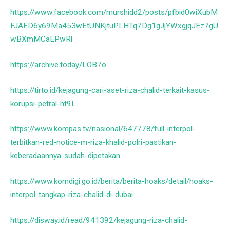
https://www.facebook.com/murshidd2/posts/pfbid0wiXubM
FJAED6y69Ma453wEtUNKjtuPLHTq7Dg1gJjYWxgjqJEz7gU
wBXmMCaEPwRl
https://archive.today/LOB7o
https://tirto.id/kejagung-cari-aset-riza-chalid-terkait-kasus-
korupsi-petral-ht9L
https://www.kompas.tv/nasional/647778/full-interpol-
terbitkan-red-notice-m-riza-khalid-polri-pastikan-
keberadaannya-sudah-dipetakan
https://www.komdigi.go.id/berita/berita-hoaks/detail/hoaks-
interpol-tangkap-riza-chalid-di-dubai
https://disway.id/read/941392/kejagung-riza-chalid-