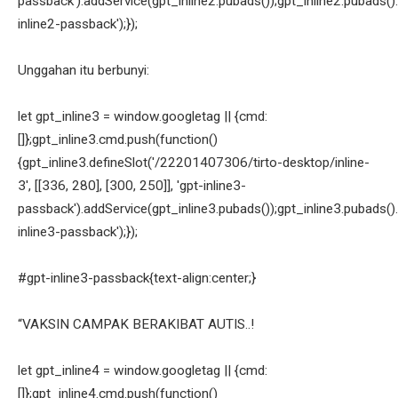
passback').addService(gpt_inline2.pubads());gpt_inline2.pubads().
inline2-passback');});
Unggahan itu berbunyi:
let gpt_inline3 = window.googletag || {cmd:
[]};gpt_inline3.cmd.push(function()
{gpt_inline3.defineSlot('/22201407306/tirto-desktop/inline-
3', [[336, 280], [300, 250]], 'gpt-inline3-
passback').addService(gpt_inline3.pubads());gpt_inline3.pubads().
inline3-passback');});
#gpt-inline3-passback{text-align:center;}
“VAKSIN CAMPAK BERAKIBAT AUTIS..!
let gpt_inline4 = window.googletag || {cmd:
[]};gpt_inline4.cmd.push(function()