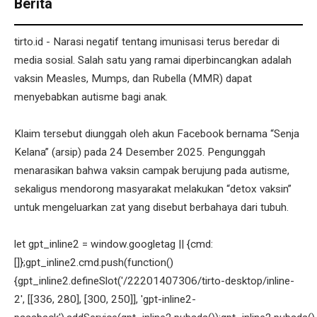
Berita
tirto.id - Narasi negatif tentang imunisasi terus beredar di
media sosial. Salah satu yang ramai diperbincangkan adalah
vaksin Measles, Mumps, dan Rubella (MMR) dapat
menyebabkan autisme bagi anak.
Klaim tersebut diunggah oleh akun Facebook bernama “Senja
Kelana” (arsip) pada 24 Desember 2025. Pengunggah
menarasikan bahwa vaksin campak berujung pada autisme,
sekaligus mendorong masyarakat melakukan “detox vaksin”
untuk mengeluarkan zat yang disebut berbahaya dari tubuh.
let gpt_inline2 = window.googletag || {cmd:
[]};gpt_inline2.cmd.push(function()
{gpt_inline2.defineSlot('/22201407306/tirto-desktop/inline-
2', [[336, 280], [300, 250]], 'gpt-inline2-