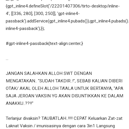
{gpt_inline4.defineSlot('/22201407306/tirto-desktop/inline-
4', [[336, 280], [300, 250]], 'gpt-inline4-
passback').addService(gpt_inline4.pubads());gpt_inline4.pubads().
inline4-passback');});
#gpt-inline4-passback{text-align:center;}
...
JANGAN SALAHKAN ALLOH SWT DENGAN
MENGATAKAN.. "SUDAH TAKDIR..!", SEBAB KALIAN DIBERI
OTAK/ AKAL OLEH ALLOH TA'ALA UNTUK BERTANYA, "APA
SAJA JEROAN VAKSIN YG AKAN DISUNTIKKAN KE DALAM
ANAKKU..??!!"
Terlanjur divaksin? TAUBATLAH..!!!! CEPAT Keluarkan Zat-zat
Laknat Vaksin / imunisasinya dengan cara 3in1 Langsung