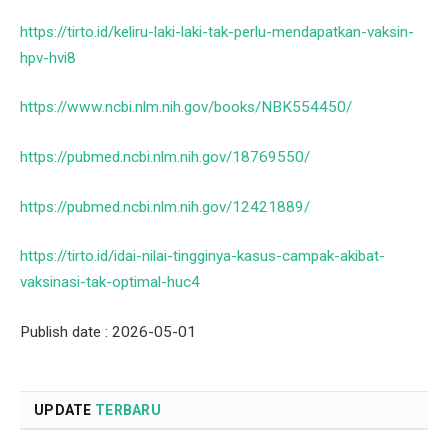
https://tirto.id/keliru-laki-laki-tak-perlu-mendapatkan-vaksin-
hpv-hvi8
https://www.ncbi.nlm.nih.gov/books/NBK554450/
https://pubmed.ncbi.nlm.nih.gov/18769550/
https://pubmed.ncbi.nlm.nih.gov/12421889/
https://tirto.id/idai-nilai-tingginya-kasus-campak-akibat-
vaksinasi-tak-optimal-huc4
Publish date : 2026-05-01
UPDATE
TERBARU