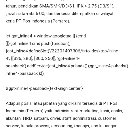
tahun, pendidikan SMA/SMK/D3/S1, IPK > 2.75 (D3/S1),
ijazah rata-rata 6.00, dan bersedia ditempatkan di wilayah
kerja PT Pos Indonesia (Persero).
let gpt_inline4 = window.googletag || {cmd:
[]};gpt_inline4.cmd.push(function()
{gpt_inline4.defineSlot('/22201407306/tirto-desktop/inline-
4', [[336, 280], [300, 250]], 'gpt-inline4-
passback').addService(gpt_inline4.pubads());gpt_inline4.pubads().
inline4-passback');});
#gpt-inline4-passback{text-align:center;}
Adapun posisi atau jabatan yang diklaim tersedia di PT Pos
Indonesia (Persero) yaitu administrasi, marketing, kasir, analis,
akuntan, HRD, satpam, driver, staff administrasi, customer
service, kepala provinsi, accounting, manajer, dan keuangan.