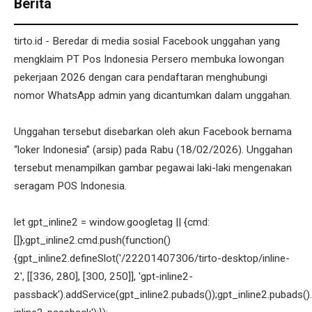
Berita
tirto.id - Beredar di media sosial Facebook unggahan yang
mengklaim PT Pos Indonesia Persero membuka lowongan
pekerjaan 2026 dengan cara pendaftaran menghubungi
nomor WhatsApp admin yang dicantumkan dalam unggahan.
Unggahan tersebut disebarkan oleh akun Facebook bernama
“loker Indonesia” (arsip) pada Rabu (18/02/2026). Unggahan
tersebut menampilkan gambar pegawai laki-laki mengenakan
seragam POS Indonesia.
let gpt_inline2 = window.googletag || {cmd:
[]};gpt_inline2.cmd.push(function()
{gpt_inline2.defineSlot('/22201407306/tirto-desktop/inline-
2', [[336, 280], [300, 250]], 'gpt-inline2-
passback').addService(gpt_inline2.pubads());gpt_inline2.pubads().