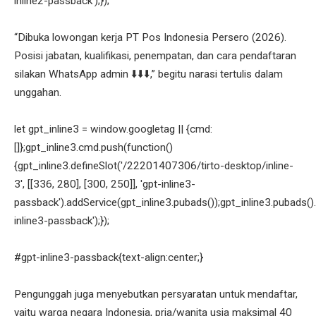
inline2-passback');});
“Dibuka lowongan kerja PT Pos Indonesia Persero (2026).
Posisi jabatan, kualifikasi, penempatan, dan cara pendaftaran
silakan WhatsApp admin ⬇️⬇️⬇️,” begitu narasi tertulis dalam
unggahan.
let gpt_inline3 = window.googletag || {cmd:
[]};gpt_inline3.cmd.push(function()
{gpt_inline3.defineSlot('/22201407306/tirto-desktop/inline-
3', [[336, 280], [300, 250]], 'gpt-inline3-
passback').addService(gpt_inline3.pubads());gpt_inline3.pubads().
inline3-passback');});
#gpt-inline3-passback{text-align:center;}
Pengunggah juga menyebutkan persyaratan untuk mendaftar,
yaitu warga negara Indonesia, pria/wanita usia maksimal 40