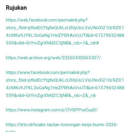
Rujukan
https://web.facebook.com/permalink.php?
story_fbid=pfbid0zYtgfieQUkLcUStyUicLVsUNoXi21QrRZX1
4zMKx9JYKL3oGaNg1HeZPB9AsVcUTl&id=61579652488
559&rdid=GrYmZgrXMd2C3jN8&_rdc=1&_rdr#
https://web.archive.org/web/20260430065307/
https://www.facebook.com/permalink.php?
story_fbid=pfbid0zYtgfieQUkLcUStyUicLVsUNoXi21QrRZX1
4zMKx9JYKL3oGaNg1HeZPB9AsVcUTl&id=61579652488
559&rdid=GrYmZgrXMd2C3jN8&_rdc=2&_rdr
https://www.instagram.com/p/DVBPPvsEuqR/
https://tirto.id/hoaks-tautan-lowongan-kerja-bumn-2026-