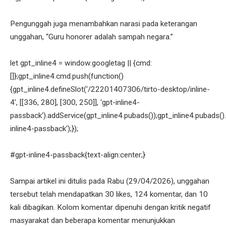
Pengunggah juga menambahkan narasi pada keterangan
unggahan, “Guru honorer adalah sampah negara.”
let gpt_inline4 = window.googletag || {cmd:
[]};gpt_inline4.cmd.push(function()
{gpt_inline4.defineSlot('/22201407306/tirto-desktop/inline-
4', [[336, 280], [300, 250]], 'gpt-inline4-
passback').addService(gpt_inline4.pubads());gpt_inline4.pubads().
inline4-passback');});
#gpt-inline4-passback{text-align:center;}
Sampai artikel ini ditulis pada Rabu (29/04/2026), unggahan
tersebut telah mendapatkan 30 likes, 124 komentar, dan 10
kali dibagikan. Kolom komentar dipenuhi dengan kritik negatif
masyarakat dan beberapa komentar menunjukkan