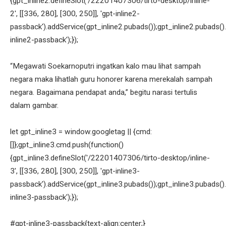
{gpt_inline2.defineSlot('/22201407306/tirto-desktop/inline-
2', [[336, 280], [300, 250]], 'gpt-inline2-
passback').addService(gpt_inline2.pubads());gpt_inline2.pubads().
inline2-passback');});
“Megawati Soekarnoputri ingatkan kalo mau lihat sampah
negara maka lihatlah guru honorer karena merekalah sampah
negara. Bagaimana pendapat anda,” begitu narasi tertulis
dalam gambar.
let gpt_inline3 = window.googletag || {cmd:
[]};gpt_inline3.cmd.push(function()
{gpt_inline3.defineSlot('/22201407306/tirto-desktop/inline-
3', [[336, 280], [300, 250]], 'gpt-inline3-
passback').addService(gpt_inline3.pubads());gpt_inline3.pubads().
inline3-passback');});
#gpt-inline3-passback{text-align:center;}