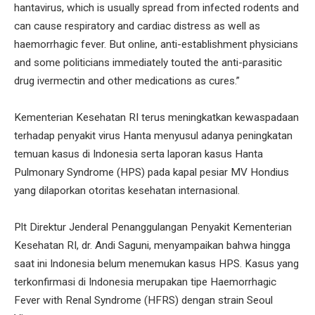
hantavirus, which is usually spread from infected rodents and
can cause respiratory and cardiac distress as well as
haemorrhagic fever. But online, anti-establishment physicians
and some politicians immediately touted the anti-parasitic
drug ivermectin and other medications as cures.”
Kementerian Kesehatan RI terus meningkatkan kewaspadaan
terhadap penyakit virus Hanta menyusul adanya peningkatan
temuan kasus di Indonesia serta laporan kasus Hanta
Pulmonary Syndrome (HPS) pada kapal pesiar MV Hondius
yang dilaporkan otoritas kesehatan internasional.
Plt Direktur Jenderal Penanggulangan Penyakit Kementerian
Kesehatan RI, dr. Andi Saguni, menyampaikan bahwa hingga
saat ini Indonesia belum menemukan kasus HPS. Kasus yang
terkonfirmasi di Indonesia merupakan tipe Haemorrhagic
Fever with Renal Syndrome (HFRS) dengan strain Seoul