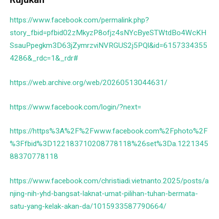
https://www.facebook.com/permalink.php?
story_fbid=pfbid02zMkyzP8ofjz4sNYcByeSTWtdBo4WcKH
SsauPpegkm3D63jZymrzviNVRGUS2j5PQl&id=6157334355
4286&_rdc=1&_rdr#
https://web.archive.org/web/20260513044631/
https://www.facebook.com/login/?next=
https://https%3A%2F%2Fwww.facebook.com%2Fphoto%2F
%3Ffbid%3D122183710208778118%26set%3Da.1221345
88370778118
https://www.facebook.com/christiadi.vietnanto.2025/posts/a
njing-nih-yhd-bangsat-laknat-umat-pilihan-tuhan-bermata-
satu-yang-kelak-akan-da/1015933587790664/