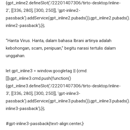
{gpt_inline2.defineSlot('/22201407306/tirto-desktop/inline-
2', [[336, 280], [300, 250]], 'gpt-inline2-
passback').addService(gpt_inline2.pubads());gpt_inline2.pubads().
inline2-passback');});
“Hanta Virus. Hanta, dalam bahasa Ibrani artinya adalah
kebohongan, scam, penipuan,” begitu narasi tertulis dalam
unggahan.
let gpt_inline3 = window.googletag || {cmd:
[]};gpt_inline3.cmd.push(function()
{gpt_inline3.defineSlot('/22201407306/tirto-desktop/inline-
3', [[336, 280], [300, 250]], 'gpt-inline3-
passback').addService(gpt_inline3.pubads());gpt_inline3.pubads().
inline3-passback');});
#gpt-inline3-passback{text-align:center;}