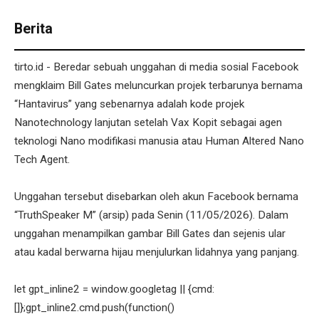
Berita
tirto.id - Beredar sebuah unggahan di media sosial Facebook
mengklaim Bill Gates meluncurkan projek terbarunya bernama
“Hantavirus” yang sebenarnya adalah kode projek
Nanotechnology lanjutan setelah Vax Kopit sebagai agen
teknologi Nano modifikasi manusia atau Human Altered Nano
Tech Agent.
Unggahan tersebut disebarkan oleh akun Facebook bernama
“TruthSpeaker M” (arsip) pada Senin (11/05/2026). Dalam
unggahan menampilkan gambar Bill Gates dan sejenis ular
atau kadal berwarna hijau menjulurkan lidahnya yang panjang.
let gpt_inline2 = window.googletag || {cmd:
[]};gpt_inline2.cmd.push(function()