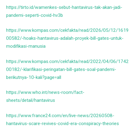
https://tirto.id/wamenkes-sebut-hantavirus-tak-akan-jadi-
pandemi-seperti-covid-hv3b
https://www.kompas.com/cekfakta/read/2026/05/12/1619
00582/-hoaks-hantavirus-adalah-proyek-bill-gates-untuk-
modifikasi-manusia
https://www.kompas.com/cekfakta/read/2022/04/06/1742
00182/-klarifikasi-peringatan-bill-gates-soal-pandemi-
berikutnya-10-kali?page=all
https://www.who.int/news-room/fact-
sheets/detail/hantavirus
https://www.france24.com/en/live-news/20260508-
hantavirus-scare-revives-covid-era-conspiracy-theories