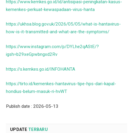
https://www.kemkes.go.id/id/antisipasi-peningkatan-kasus-
kemenkes-perkuat-kewaspadaan-virus-hanta
https://ukhsa.blog.gov.uk/2026/05/05/what-is-hantavirus-
how-is-it-transmitted-and-what-are-the-symptoms/
https://www.instagram.com/p/DYLhe2qAStE/?
igsh=b29xeGpwbngxd2Rv
https://s.kemkes.go.id/INFOHANTA
https://tirto.id/kemenkes-hantavirus-tipe-hps-dari-kapal-
hondius-belum-masuk-ri-hvWT
Publish date : 2026-05-13
UPDATE
TERBARU