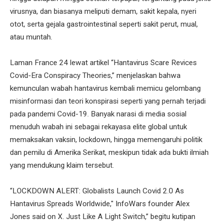
virusnya, dan biasanya meliputi demam, sakit kepala, nyeri
otot, serta gejala gastrointestinal seperti sakit perut, mual,
atau muntah.
Laman France 24 lewat artikel “Hantavirus Scare Revices
Covid-Era Conspiracy Theories,” menjelaskan bahwa
kemunculan wabah hantavirus kembali memicu gelombang
misinformasi dan teori konspirasi seperti yang pernah terjadi
pada pandemi Covid-19. Banyak narasi di media sosial
menuduh wabah ini sebagai rekayasa elite global untuk
memaksakan vaksin, lockdown, hingga memengaruhi politik
dan pemilu di Amerika Serikat, meskipun tidak ada bukti ilmiah
yang mendukung klaim tersebut.
“LOCKDOWN ALERT: Globalists Launch Covid 2.0 As
Hantavirus Spreads Worldwide," InfoWars founder Alex
Jones said on X. Just Like A Light Switch,” begitu kutipan