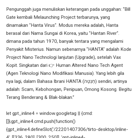
Pengunggah juga menuliskan keterangan pada unggahan: “Bill
Gate kembali Melaunching Project terbarunya, yang
dinamakan "Hanta Virus". Modus mereka adalah, Hanta
berasal dari Nama Sungai di Korea, yaitu "Hantan River".
dimana pada tahun 1970, banyak tentara yang mengalami
Penyakit Misterius. Namun sebenarnya "HANTA" adalah Kode
Project Nano Technologi lanjutan (Upgrade), setelah Vax
Kopit. Singkatan dari 👉 Human Altered Nano Tech Agent
(Agen Teknologi Nano Modifikasi Manusia). Yang lebih gila
nya lagi, dalam Bahasa Ibrani HANTA (חַנְטָה) sendiri, artinya
adalah: Scam, Kebohongan, Penipuan, Omong Kosong. Begitu
Terang Benderang & Blak-blakan.”
let gpt_inline4 = window.googletag || {cmd:
[]};gpt_inline4.cmd.push(function()
{gpt_inline4.defineSlot('/22201407306/tirto-desktop/inline-
4', [[336, 280], [300, 250]], 'gpt-inline4-