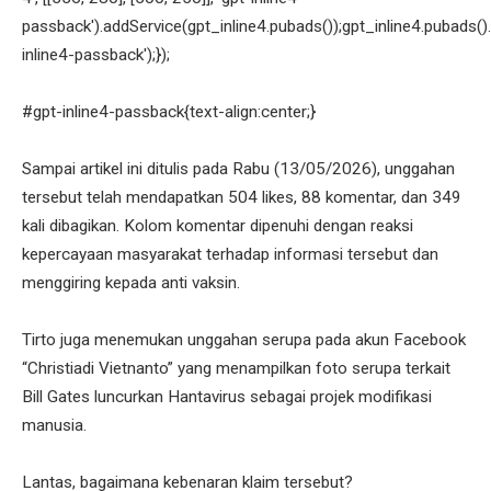
passback').addService(gpt_inline4.pubads());gpt_inline4.pubads().
inline4-passback');});
#gpt-inline4-passback{text-align:center;}
Sampai artikel ini ditulis pada Rabu (13/05/2026), unggahan
tersebut telah mendapatkan 504 likes, 88 komentar, dan 349
kali dibagikan. Kolom komentar dipenuhi dengan reaksi
kepercayaan masyarakat terhadap informasi tersebut dan
menggiring kepada anti vaksin.
Tirto juga menemukan unggahan serupa pada akun Facebook
“Christiadi Vietnanto” yang menampilkan foto serupa terkait
Bill Gates luncurkan Hantavirus sebagai projek modifikasi
manusia.
Lantas, bagaimana kebenaran klaim tersebut?