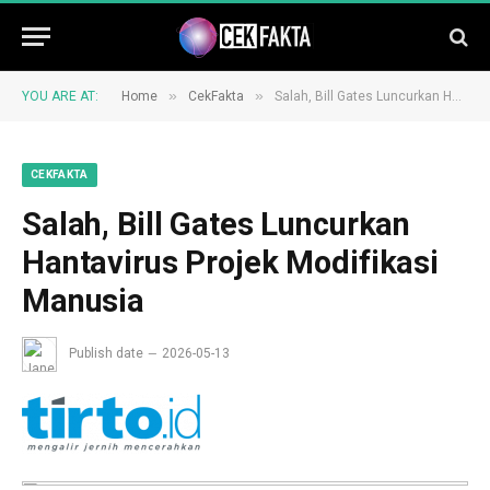
»
»
YOU ARE AT:
Home
CekFakta
Salah, Bill Gates Luncurkan Hantavirus Projek Modifikasi Manusia
CEKFAKTA
Salah, Bill Gates Luncurkan
Hantavirus Projek Modifikasi
Manusia
Publish date
2026-05-13